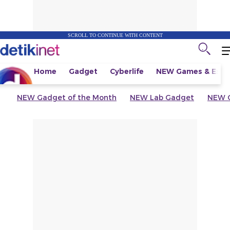
SCROLL TO CONTINUE WITH CONTENT
Home
Gadget
Cyberlife
NEW
Games & Espo
NEW
Gadget of the Month
NEW
Lab Gadget
NEW
G