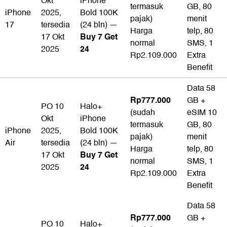
Okt
iPhone
termasuk
GB, 80
iPhone
2025,
Bold 100K
pajak)
menit
17
tersedia
(24 bln) —
Harga
telp, 80
Buy 7 Get
17 Okt
normal
SMS, 1
24
2025
Rp2.109.000
Extra
Benefit
Data 58
Rp777.000
GB +
PO 10
Halo+
(sudah
eSIM 10
Okt
iPhone
termasuk
GB, 80
iPhone
2025,
Bold 100K
pajak)
menit
Air
tersedia
(24 bln) —
Harga
telp, 80
Buy 7 Get
17 Okt
normal
SMS, 1
24
2025
Rp2.109.000
Extra
Benefit
Data 58
Rp777.000
GB +
PO 10
Halo+