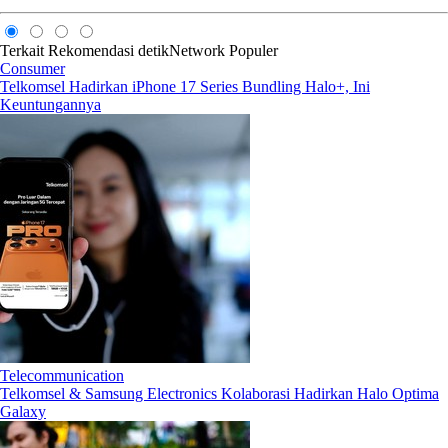
Terkait
Rekomendasi
detikNetwork
Populer
Consumer
Telkomsel Hadirkan iPhone 17 Series Bundling Halo+, Ini
Keuntungannya
Telecommunication
Telkomsel & Samsung Electronics Kolaborasi Hadirkan Halo Optima
Galaxy