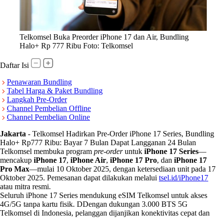
Telkomsel Buka Preorder iPhone 17 dan Air, Bundling
Halo+ Rp 777 Ribu Foto: Telkomsel
Daftar Isi
Penawaran Bundling
Tabel Harga & Paket Bundling
Langkah Pre-Order
Channel Pembelian Offline
Channel Pembelian Online
Jakarta
-
Telkomsel Hadirkan Pre-Order iPhone 17 Series, Bundling
Halo+ Rp777 Ribu: Bayar 7 Bulan Dapat Langganan 24 Bulan
Telkomsel membuka program
pre-order
untuk
iPhone 17 Series
—
mencakup
iPhone 17
,
iPhone Air
,
iPhone 17 Pro
, dan
iPhone 17
Pro Max
—mulai 10 Oktober 2025, dengan ketersediaan unit pada 17
Oktober 2025. Pemesanan dapat dilakukan melalui
tsel.id/iPhone17
atau mitra resmi.
Seluruh iPhone 17 Series mendukung eSIM Telkomsel untuk akses
4G/5G tanpa kartu fisik. DDengan dukungan 3.000 BTS 5G
Telkomsel di Indonesia, pelanggan dijanjikan konektivitas cepat dan