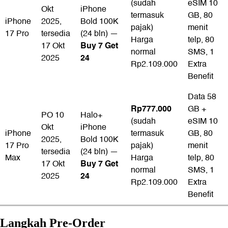
(sudah
eSIM 10
Okt
iPhone
termasuk
GB, 80
iPhone
2025,
Bold 100K
pajak)
menit
17 Pro
tersedia
(24 bln) —
Harga
telp, 80
Buy 7 Get
17 Okt
normal
SMS, 1
24
2025
Rp2.109.000
Extra
Benefit
Data 58
Rp777.000
GB +
PO 10
Halo+
(sudah
eSIM 10
Okt
iPhone
iPhone
termasuk
GB, 80
2025,
Bold 100K
17 Pro
pajak)
menit
tersedia
(24 bln) —
Max
Harga
telp, 80
Buy 7 Get
17 Okt
normal
SMS, 1
24
2025
Rp2.109.000
Extra
Benefit
Langkah Pre-Order