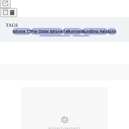
TAGS
Iphone 17
Pre-Order Iphone
Telkomsel
Bundling Halo
Esim
Promo Telkomsel
Iphone Air