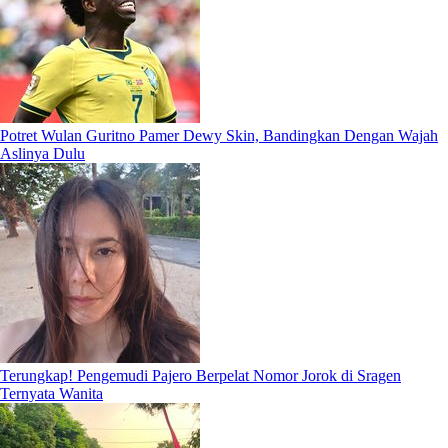
Potret Wulan Guritno Pamer Dewy Skin, Bandingkan Dengan Wajah
Aslinya Dulu
Terungkap! Pengemudi Pajero Berpelat Nomor Jorok di Sragen
Ternyata Wanita