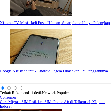
Xiaomi: TV Masih Jadi Pusat Hiburan, Smartphone Hanya Pelengkap
Google Assistant untuk Android Segera Dimatikan, Ini Penggantinya
Terkait
Rekomendasi
detikNetwork
Populer
Consumer
Cara Migrasi SIM Fisik ke eSIM iPhone Air di Telkomsel, XL, dan
Indosat