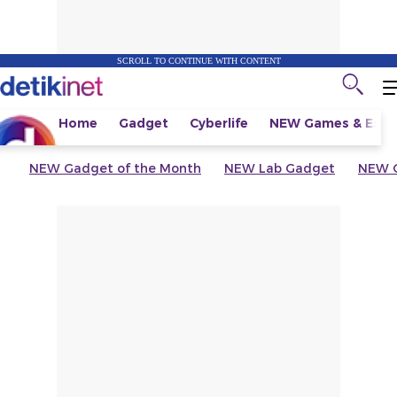
SCROLL TO CONTINUE WITH CONTENT
Home
Gadget
Cyberlife
NEW
Games & Espo
NEW
Gadget of the Month
NEW
Lab Gadget
NEW
G