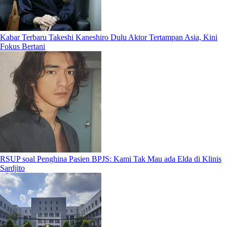
Kabar Terbaru Takeshi Kaneshiro Dulu Aktor Tertampan Asia, Kini
Fokus Bertani
RSUP soal Penghina Pasien BPJS: Kami Tak Mau ada Elda di Klinis
Sardjito