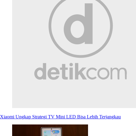
Xiaomi Ungkap Strategi TV Mini LED Bisa Lebih Terjangkau