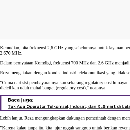
Kemudian, pita frekuensi 2,6 GHz yang sebelumnya untuk layanan peny
2.670 MHz.
Dalam pernyataan Komdigi, frekuensi 700 MHz dan 2,6 GHz menjadi bag
Reza mengatakan dengan kondisi industri telekomunikasi yang tidak s
"Cuma dari sisi pembayarannya kan sekarang regulatory cost lumayan 
dicicil kan udah mahal banget (regulatory cost)," ucapnya.
Baca juga:
Tak Ada Operator Telkomsel, Indosat, dan XLSmart di Lel
Lebih lanjut, Reza mengungkapkan dukungan pemerintah dengan memb
"Karena kalau tanpa itu, kita jujur nggak sanggup untuk berikan reven