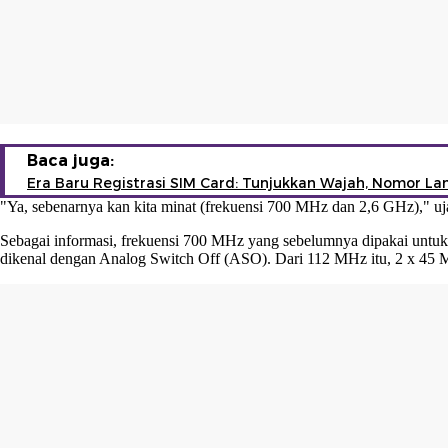
Baca juga:
Era Baru Registrasi SIM Card: Tunjukkan Wajah, Nomor La
"Ya, sebenarnya kan kita minat (frekuensi 700 MHz dan 2,6 GHz)," uj
Sebagai informasi, frekuensi 700 MHz yang sebelumnya dipakai untuk 
dikenal dengan Analog Switch Off (ASO). Dari 112 MHz itu, 2 x 45 M