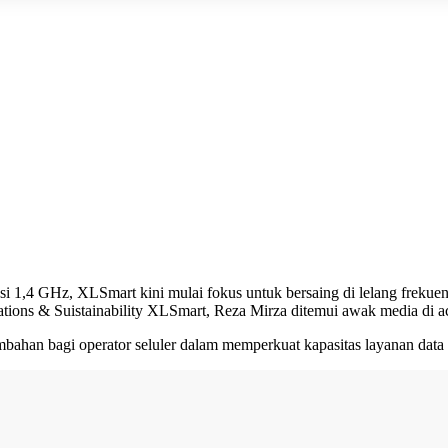
uensi 1,4 GHz, XLSmart kini mulai fokus untuk bersaing di lelang frek
ions & Suistainability XLSmart, Reza Mirza ditemui awak media di a
mbahan bagi operator seluler dalam memperkuat kapasitas layanan data