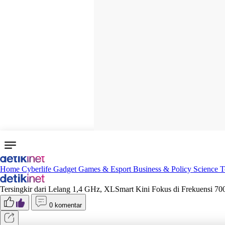
Home
Cyberlife
Gadget
Games & Esport
Business & Policy
Science
T
Tersingkir dari Lelang 1,4 GHz, XLSmart Kini Fokus di Frekuensi 
0 komentar