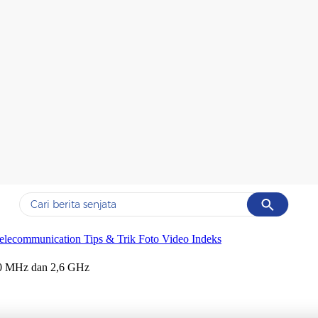
Cancel
Yang sedang ramai dicari
elecommunication
Tips & Trik
Foto
Video
Indeks
#1
data live draw sgp
700 MHz dan 2,6 GHz
#2
iran
#3
senjata