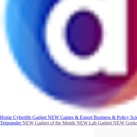
Home
Cyberlife
Gadget
NEW
Games & Esport
Business & Policy
Sc
Terpopuler
NEW
Gadget of the Month
NEW
Lab Gadget
NEW
Geeks