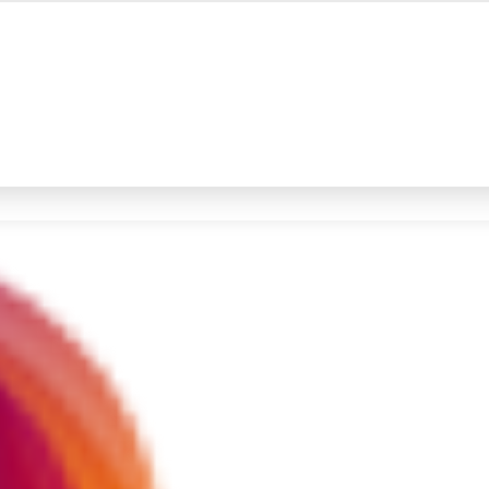
#4
prabowo
#5
gempa hari ini
Promoted
Terakhir yang dicari
Loading...