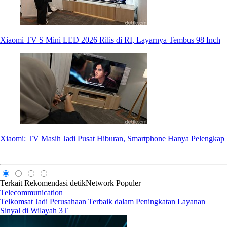
Xiaomi TV S Mini LED 2026 Rilis di RI, Layarnya Tembus 98 Inch
Xiaomi: TV Masih Jadi Pusat Hiburan, Smartphone Hanya Pelengkap
Terkait
Rekomendasi
detikNetwork
Populer
Telecommunication
Telkomsat Jadi Perusahaan Terbaik dalam Peningkatan Layanan
Sinyal di Wilayah 3T