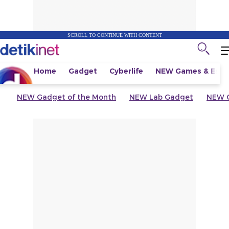
SCROLL TO CONTINUE WITH CONTENT
Home
Gadget
Cyberlife
NEW
Games & Espo
NEW
Gadget of the Month
NEW
Lab Gadget
NEW
G