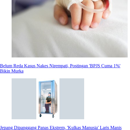
Belum Reda Kasus Nakes Nirempati, Postingan 'BPJS Cuma 1%'
Bikin Murka
Jepang Dipanggang Panas Ekstrem, 'Kulkas Manusia' Laris Manis