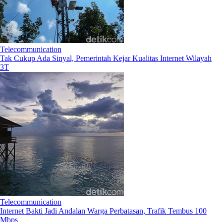
Telecommunication
Tak Cukup Ada Sinyal, Pemerintah Kejar Kualitas Internet Wilayah
3T
Telecommunication
Internet Bakti Jadi Andalan Warga Perbatasan, Trafik Tembus 100
Mbps