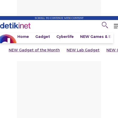
SCROLL TO CONTINUE WITH CONTENT
Home
Gadget
Cyberlife
NEW
Games & Espo
NEW
Gadget of the Month
NEW
Lab Gadget
NEW
G