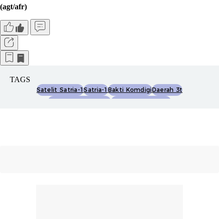
(agt/afr)
TAGS
Satelit Satria-1
Satria-1
Bakti Komdigi
Daerah 3t
Transformasi Digital
Satelit Pemerintah