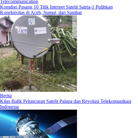
Telecommunication
Komdigi Pasang 10 Titik Internet Satelit Satria-1 Pulihkan
Konektivitas di Aceh, Sumut, dan Sumbar
Berita
Kilas Balik Peluncuran Satelit Palapa dan Revolusi Telekomunikasi
Indonesia