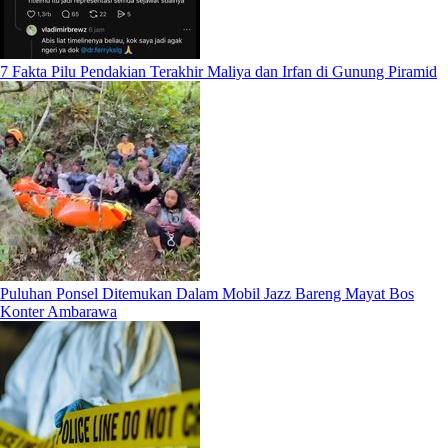
7 Fakta Pilu Pendakian Terakhir Maliya dan Irfan di Gunung Piramid
Puluhan Ponsel Ditemukan Dalam Mobil Jazz Bareng Mayat Bos
Konter Ambarawa