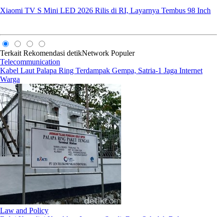
Xiaomi TV S Mini LED 2026 Rilis di RI, Layarnya Tembus 98 Inch
Terkait
Rekomendasi
detikNetwork
Populer
Telecommunication
Kabel Laut Palapa Ring Terdampak Gempa, Satria-1 Jaga Internet
Warga
Law and Policy