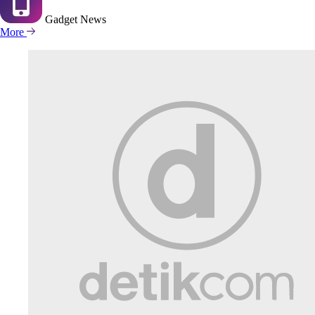
Gadget
News
More