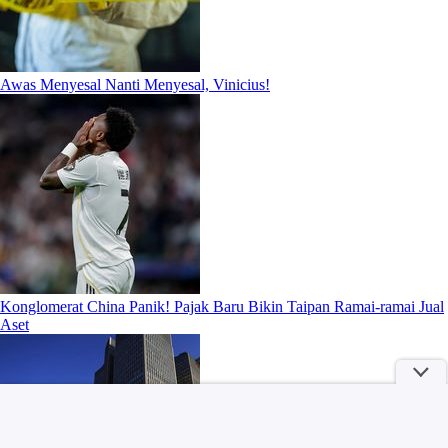
Awas Menyesal Nanti Menyesal, Vinicius!
Konglomerat China Panik! Pajak Baru Bikin Taipan Ramai-ramai Jual
Aset