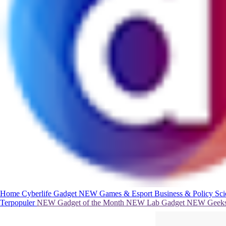
Home
Cyberlife
Gadget
NEW
Games & Esport
Business & Policy
Sc
Terpopuler
NEW
Gadget of the Month
NEW
Lab Gadget
NEW
Geeks