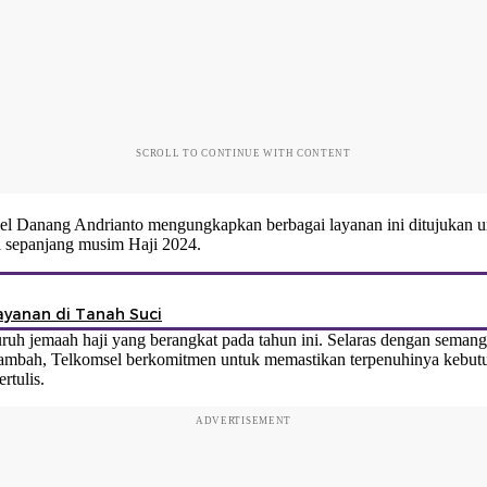
SCROLL TO CONTINUE WITH CONTENT
sel Danang Andrianto mengungkapkan berbagai layanan ini ditujukan 
i sepanjang musim Haji 2024.
ayanan di Tanah Suci
uh jemaah haji yang berangkat pada tahun ini. Selaras dengan semang
tambah, Telkomsel berkomitmen untuk memastikan terpenuhinya kebutuh
rtulis.
ADVERTISEMENT