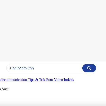
Cancel
Yang sedang ramai dicari
elecommunication
Tips & Trik
Foto
Video
Indeks
#1
data live draw sgp
h Suci
#2
iran
#3
senjata