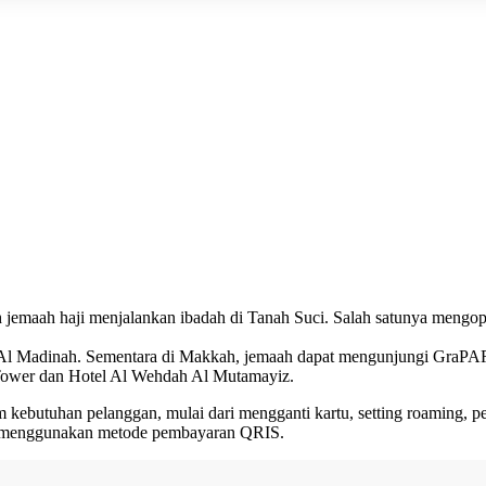
aah haji menjalankan ibadah di Tanah Suci. Salah satunya mengopera
 Al Madinah. Sementara di Makkah, jemaah dapat mengunjungi GraPAR
 Tower dan Hotel Al Wehdah Al Mutamayiz.
m kebutuhan pelanggan, mulai dari mengganti kartu, setting roaming, p
lo menggunakan metode pembayaran QRIS.