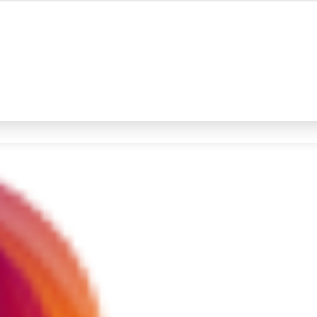
#4
prabowo
#5
gempa hari ini
Promoted
Terakhir yang dicari
Loading...