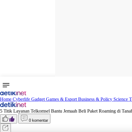
Home
Cyberlife
Gadget
Games & Esport
Business & Policy
Science
T
5 Titik Layanan Telkomsel Bantu Jemaah Beli Paket Roaming di Tana
0 komentar