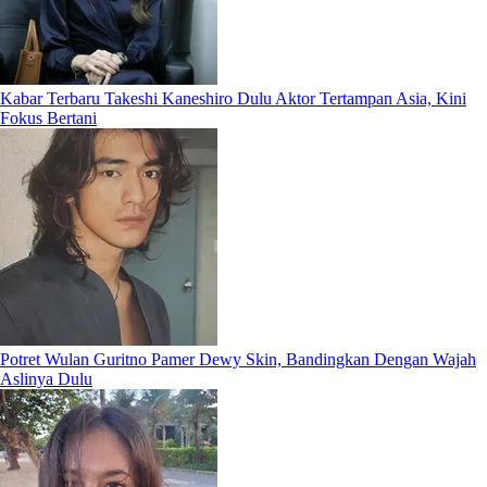
Kabar Terbaru Takeshi Kaneshiro Dulu Aktor Tertampan Asia, Kini
Fokus Bertani
Potret Wulan Guritno Pamer Dewy Skin, Bandingkan Dengan Wajah
Aslinya Dulu