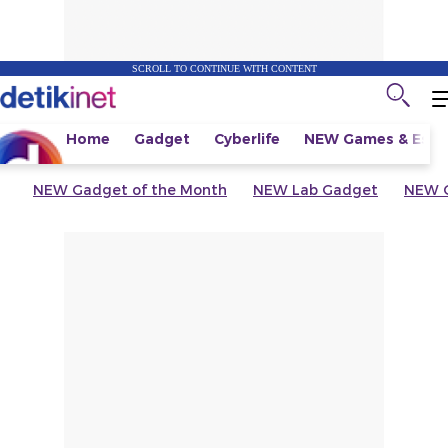
SCROLL TO CONTINUE WITH CONTENT
Home
Gadget
Cyberlife
NEW
Games & Espo
NEW
Gadget of the Month
NEW
Lab Gadget
NEW
G