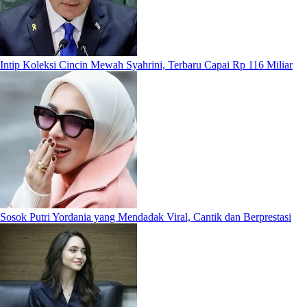
Intip Koleksi Cincin Mewah Syahrini, Terbaru Capai Rp 116 Miliar
Sosok Putri Yordania yang Mendadak Viral, Cantik dan Berprestasi