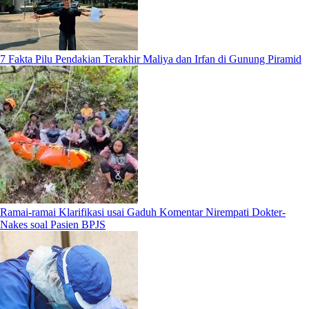
7 Fakta Pilu Pendakian Terakhir Maliya dan Irfan di Gunung Piramid
Ramai-ramai Klarifikasi usai Gaduh Komentar Nirempati Dokter-
Nakes soal Pasien BPJS