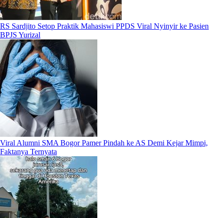
RS Sardjito Setop Praktik Mahasiswi PPDS Viral Nyinyir ke Pasien
BPJS Yurizal
Viral Alumni SMA Bogor Pamer Pindah ke AS Demi Kejar Mimpi,
Faktanya Ternyata