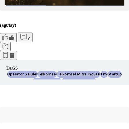
(agt/fay)
0
TAGS
Operator Seluler
Telkomsel
Telkomsel Mitra Inovasi
Tmi
Startup
Venture Capital
Venture Corporate