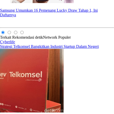
Samsung Umumkan 16 Pemenang Lucky Draw Tahap 1, Ini
Daftarnya
Terkait
Rekomendasi
detikNetwork
Populer
Cyberlife
Strategi Telkomsel Bangkitkan Industri Startup Dalam Negeri