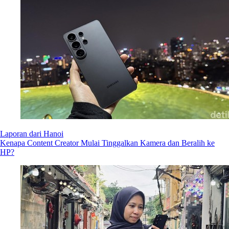
Laporan dari Hanoi
Kenapa Content Creator Mulai Tinggalkan Kamera dan Beralih ke
HP?
Laporan dari Hanoi
6 Tips Foto dan Video Travel Anti Zonk Pakai Samsung Galaxy S26
Ultra