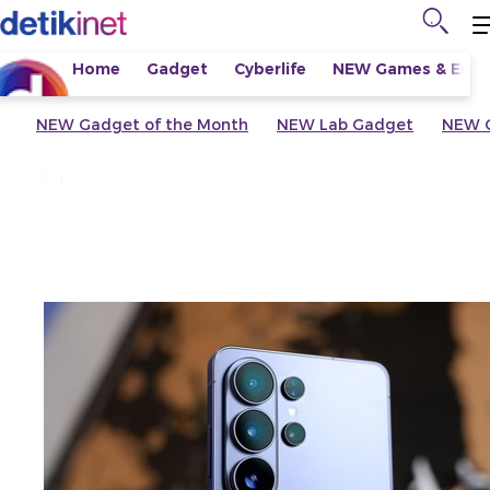
Home
Gadget
Cyberlife
NEW
Games & Espo
NEW
Gadget of the Month
NEW
Lab Gadget
NEW
G