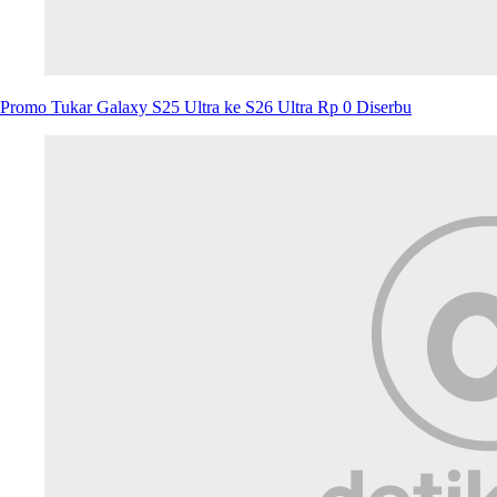
Fitur Horizontal Lock Galaxy S26 Ultra Viral, Apa Keunggulannya?