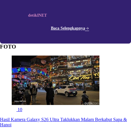
detikINET
Baca Selengkapnya
FOTO
10
Hasil Kamera Galaxy S26 Ultra Taklukkan Malam Berkabut Sapa &
Hanoi