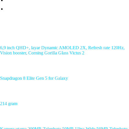
Performa dan fitur flagship terbaru
Spesifikasi
Display
6,9 inch QHD+, layar Dynamic AMOLED 2X, Refresh rate 120Hz,
Vision booster, Corning Gorilla Glass Victus 2
Processor
Snapdragon 8 Elite Gen 5 for Galaxy
Berat
214 gram
Kamera
Kamera utama 200MP, Telephoto 50MP, Ultra-Wide 50MP, Telephoto