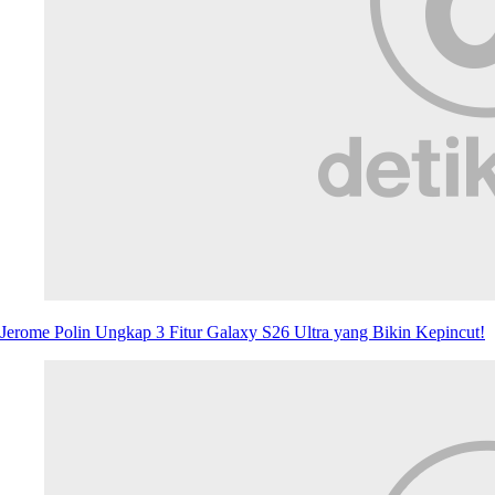
Samsung Galaxy S26 Ultra, AI Paling Intuitif
Selengkapnya
part of
Redaksi
Pedoman Media Siber
Karir
Kotak Pos
Info Iklan
Privacy Policy
Disclaimer
Download aplikasi detikcom