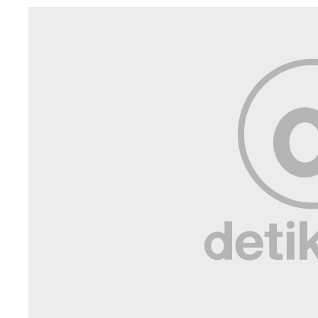
Video Ragam Fitur Galaxy S26 Ultra yang Bikin Jerome Polin
Kepincut!
Anomali S26 Ultra: Pengguna S25 Ultra Justru Paling Banyak