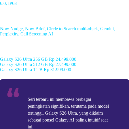
6.0, IP68
AI
Now Nudge, Now Brief, Circle to Search multi-objek, Gemini,
Perplexity, Call Screening AI
Harga saat rilis
Galaxy S26 Ultra 256 GB Rp 24.499.000
Galaxy S26 Ultra 512 GB Rp 27.499.000
Galaxy S26 Ultra 1 TB Rp 31.999.000
Seri terbaru ini membawa berbagai
peningkatan signifikan, terutama pada model
tertinggi, Galaxy S26 Ultra, yang diklaim
sebagai ponsel Galaxy AI paling intuitif saat
ini.