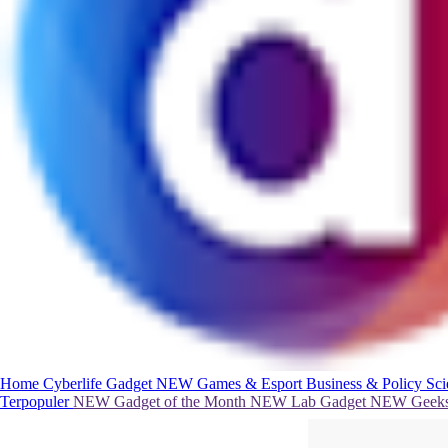
Home
Cyberlife
Gadget
NEW
Games & Esport
Business & Policy
Sc
Terpopuler
NEW
Gadget of the Month
NEW
Lab Gadget
NEW
Geeks