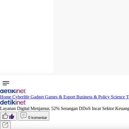
Home
Cyberlife
Gadget
Games & Esport
Business & Policy
Science
T
Layanan Digital Menjamur, 52% Serangan DDoS Incar Sektor Keuan
0 komentar