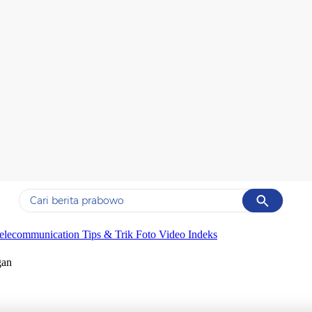
Cancel
Yang sedang ramai dicari
elecommunication
Tips & Trik
Foto
Video
Indeks
#1
data live draw sgp
gan
#2
kebakaran
#3
prabowo