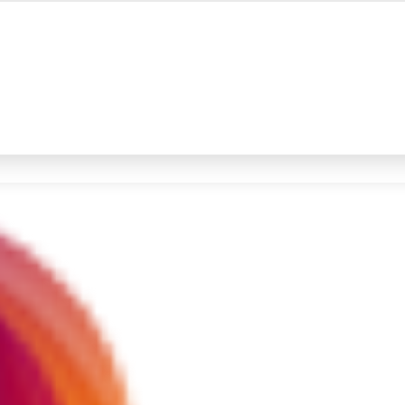
#4
iran
#5
gempa hari ini
Promoted
Terakhir yang dicari
Loading...