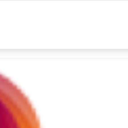
#4
iran
#5
data live draw sgp
Promoted
Terakhir yang dicari
Loading...