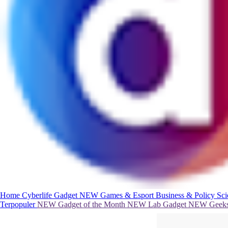
Home
Cyberlife
Gadget
NEW
Games & Esport
Business & Policy
Sc
Terpopuler
NEW
Gadget of the Month
NEW
Lab Gadget
NEW
Geeks