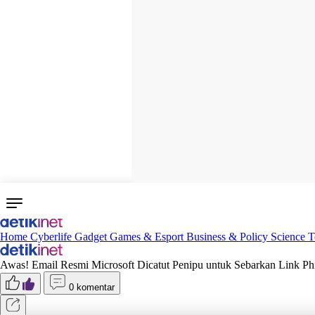
Home
Cyberlife
Gadget
Games & Esport
Business & Policy
Science
T
Awas! Email Resmi Microsoft Dicatut Penipu untuk Sebarkan Link Ph
0 komentar