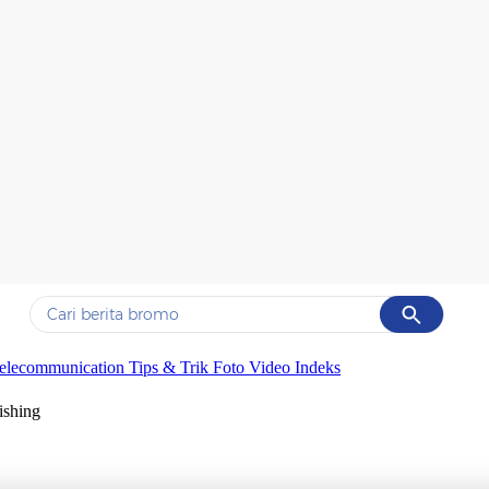
Cancel
Yang sedang ramai dicari
elecommunication
Tips & Trik
Foto
Video
Indeks
#1
motogp
ishing
#2
moto3
#3
bromo