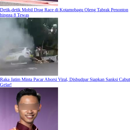
Detik-detik Mobil Drag Race di Kotamobagu Oleng Tabrak Penonton
hingga 8 Tewas
Raka Jatim Minta Pacar Aborsi Viral, Disbudpar Siapkan Sanksi Cabut
Gelar!