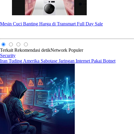
Mesin Cuci Banting Harga di Transmart Full Day Sale
Terkait
Rekomendasi
detikNetwork
Populer
Security
Iran Tuding Amerika Sabotase Jaringan Internet Pakai Botnet