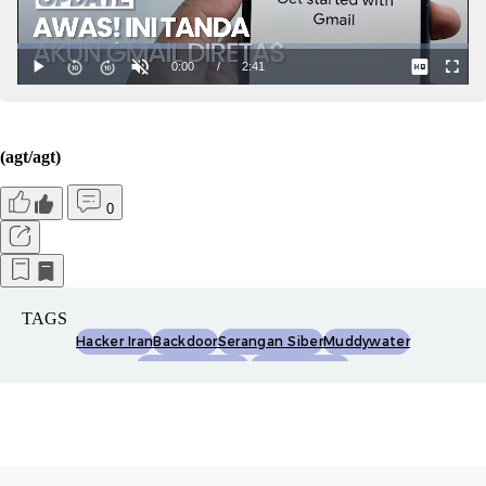
(agt/agt)
0
TAGS
Hacker Iran
Backdoor
Serangan Siber
Muddywater
Keamanan Siber
Perang Iran-As