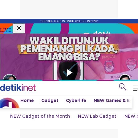
SCROLL TO CONTINUE WITH CONTENT
LIVE
Home
Gadget
Cyberlife
NEW
Games & Espo
NEW
Gadget of the Month
NEW
Lab Gadget
NEW
G