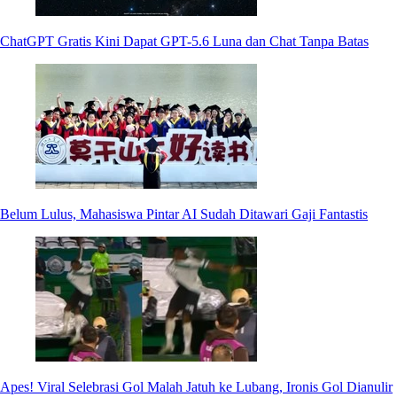
ChatGPT Gratis Kini Dapat GPT-5.6 Luna dan Chat Tanpa Batas
Belum Lulus, Mahasiswa Pintar AI Sudah Ditawari Gaji Fantastis
Apes! Viral Selebrasi Gol Malah Jatuh ke Lubang, Ironis Gol Dianulir