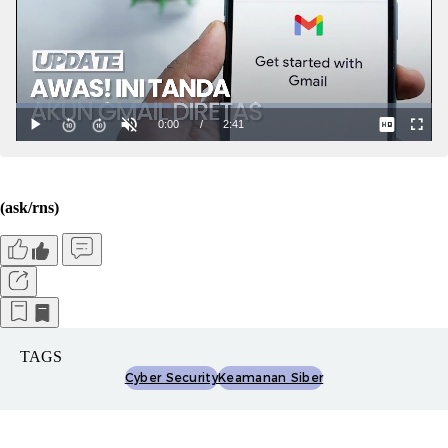
(ask/rns)
TAGS
Cyber Security
Keamanan Siber