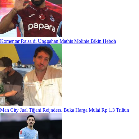
Komentar Raisa di Unggahan Mathis Molinie Bikin Heboh
Man City Jual Tijjani Reijnders, Buka Harga Mulai Rp 1,3 Triliun