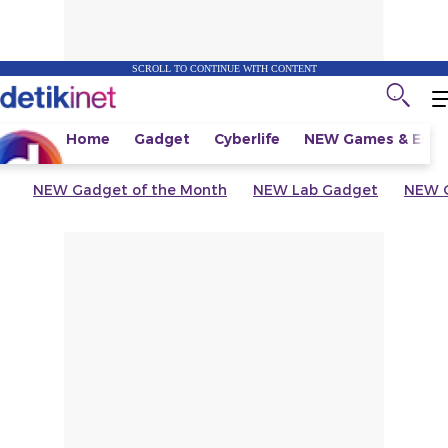
SCROLL TO CONTINUE WITH CONTENT
Home
Gadget
Cyberlife
NEW
Games & Espo
NEW
Gadget of the Month
NEW
Lab Gadget
NEW
G