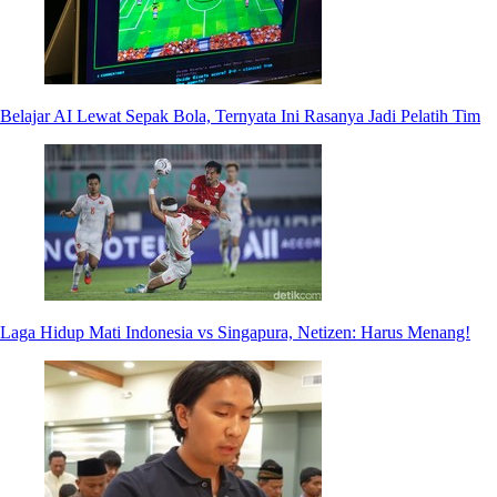
Belajar AI Lewat Sepak Bola, Ternyata Ini Rasanya Jadi Pelatih Tim
Laga Hidup Mati Indonesia vs Singapura, Netizen: Harus Menang!