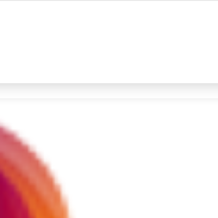
#4
prabowo
#5
gempa hari ini
Promoted
Terakhir yang dicari
Loading...