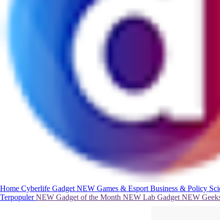
Home
Cyberlife
Gadget
NEW
Games & Esport
Business & Policy
Sc
Terpopuler
NEW
Gadget of the Month
NEW
Lab Gadget
NEW
Geeks