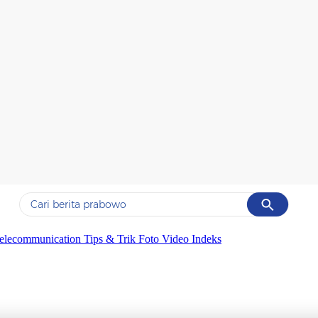
Cancel
Yang sedang ramai dicari
elecommunication
Tips & Trik
Foto
Video
Indeks
#1
data live draw sgp
#2
k-talk
#3
kebakaran