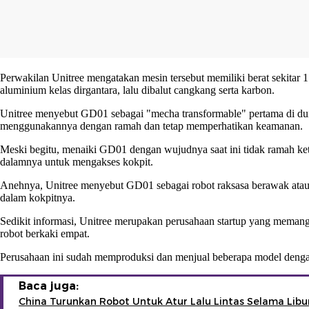
Perwakilan Unitree mengatakan mesin tersebut memiliki berat sekitar 1.
aluminium kelas dirgantara, lalu dibalut cangkang serta karbon.
Unitree menyebut GD01 sebagai "mecha transformable" pertama di du
menggunakannya dengan ramah dan tetap memperhatikan keamanan.
Meski begitu, menaiki GD01 dengan wujudnya saat ini tidak ramah ket
dalamnya untuk mengakses kokpit.
Anehnya, Unitree menyebut GD01 sebagai robot raksasa berawak atau bi
dalam kokpitnya.
Sedikit informasi, Unitree merupakan perusahaan startup yang memang
robot berkaki empat.
Perusahaan ini sudah memproduksi dan menjual beberapa model deng
Baca juga:
China Turunkan Robot Untuk Atur Lalu Lintas Selama Libu