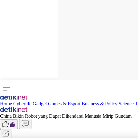
Home
Cyberlife
Gadget
Games & Esport
Business & Policy
Science
T
China Bikin Robot yang Dapat Dikendarai Manusia Mirip Gundam