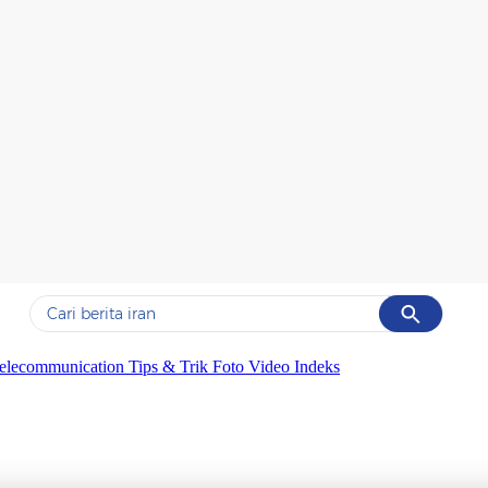
Cancel
Yang sedang ramai dicari
elecommunication
Tips & Trik
Foto
Video
Indeks
#1
gempa hari ini
#2
gempa
#3
prabowo