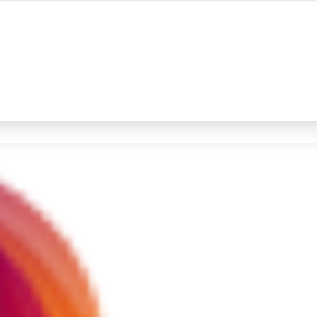
#4
iran
#5
demo
Promoted
Terakhir yang dicari
Loading...