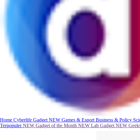
Home
Cyberlife
Gadget
NEW
Games & Esport
Business & Policy
Sc
Terpopuler
NEW
Gadget of the Month
NEW
Lab Gadget
NEW
Geeks