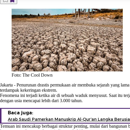
Foto: The Cool Down
Jakarta
-
Penurunan drastis permukaan air membuka sejarah yang lama t
terdampak kekeringan ekstrem.
Fenomena ini terjadi ketika air di sebuah waduk menyusut. Saat itu t
dengan usia mencapai lebih dari 3.000 tahun.
Baca juga:
Arab Saudi Pamerkan Manuskrip Al-Qur'an Langka Berusia
Temuan ini mencakup berbagai struktur penting, mulai dari bangunan b