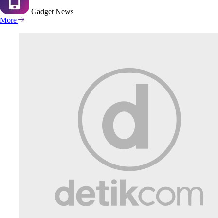
Gadget
News
More