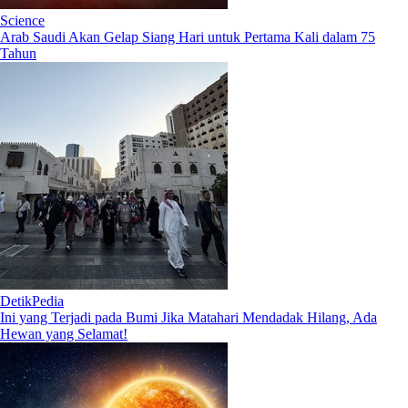
Science
Arab Saudi Akan Gelap Siang Hari untuk Pertama Kali dalam 75
Tahun
DetikPedia
Ini yang Terjadi pada Bumi Jika Matahari Mendadak Hilang, Ada
Hewan yang Selamat!