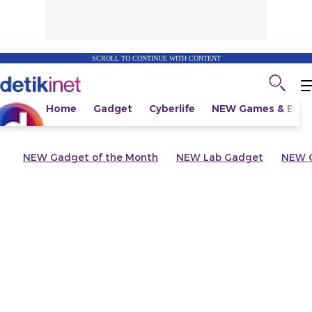
SCROLL TO CONTINUE WITH CONTENT
Home
Gadget
Cyberlife
NEW
Games & Espo
NEW
Gadget of the Month
NEW
Lab Gadget
NEW
G