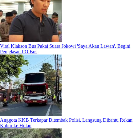
Viral Klakson Bus Pakai Suara Jokowi 'Saya Akan Lawan', Begini
Penjelasan PO Bus
Anggota KKB Terkapar Ditembak Polisi, Langsung Dibantu Rekan
Kabur ke Hutan