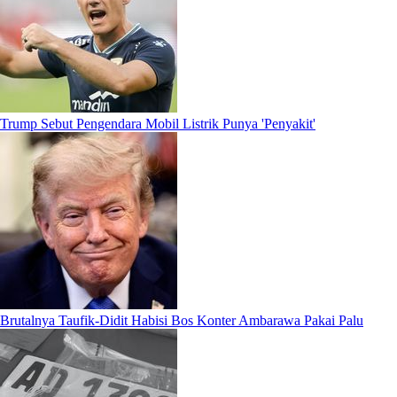
Trump Sebut Pengendara Mobil Listrik Punya 'Penyakit'
Brutalnya Taufik-Didit Habisi Bos Konter Ambarawa Pakai Palu