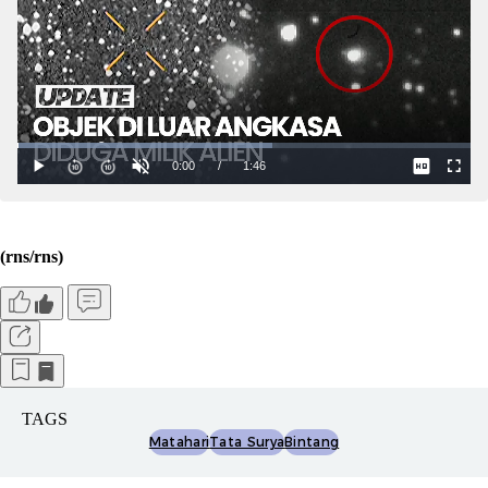
(rns/rns)
TAGS
Matahari
Tata Surya
Bintang