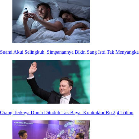
Suami Akui Selingkuh, Simpanannya Bikin Sang Istri Tak Menyangka
Orang Terkaya Dunia Dituduh Tak Bayar Kontraktor Rp 2,4 Triliun