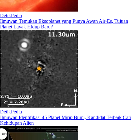
DetikPedia
Ilmuwan Temukan Eksoplanet yang Punya Awan Air-Es, Tujuan
Planet Layak Hidup Baru?
DetikPedia
Ilmuwan Identifikasi 45 Planet Mirip Bumi, Kandidat Terbaik Cari
Kehidupan Alien