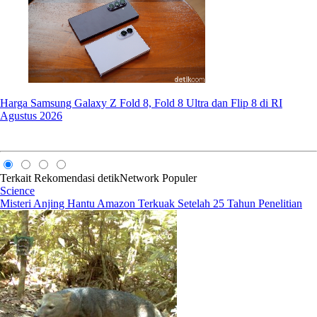
Harga Samsung Galaxy Z Fold 8, Fold 8 Ultra dan Flip 8 di RI
Agustus 2026
Terkait
Rekomendasi
detikNetwork
Populer
Science
Misteri Anjing Hantu Amazon Terkuak Setelah 25 Tahun Penelitian