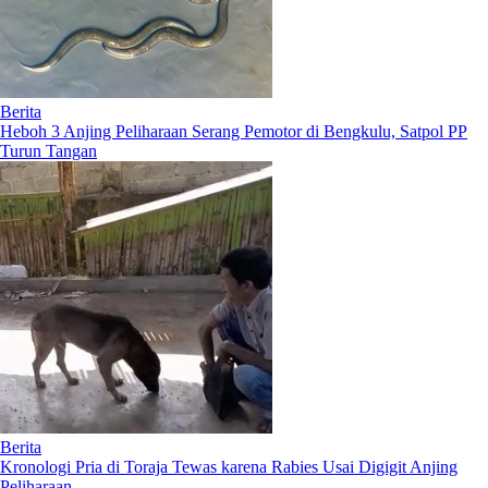
Berita
Heboh 3 Anjing Peliharaan Serang Pemotor di Bengkulu, Satpol PP
Turun Tangan
Berita
Kronologi Pria di Toraja Tewas karena Rabies Usai Digigit Anjing
Peliharaan