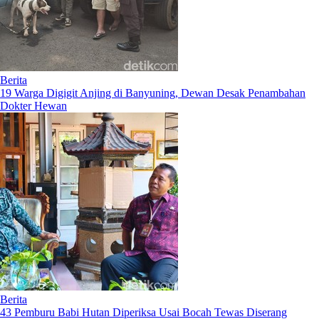
Berita
19 Warga Digigit Anjing di Banyuning, Dewan Desak Penambahan
Dokter Hewan
Berita
43 Pemburu Babi Hutan Diperiksa Usai Bocah Tewas Diserang