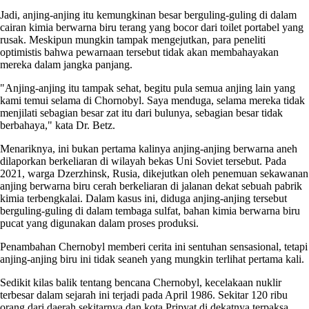
Jadi, anjing-anjing itu kemungkinan besar berguling-guling di dalam
cairan kimia berwarna biru terang yang bocor dari toilet portabel yang
rusak. Meskipun mungkin tampak mengejutkan, para peneliti
optimistis bahwa pewarnaan tersebut tidak akan membahayakan
mereka dalam jangka panjang.
"Anjing-anjing itu tampak sehat, begitu pula semua anjing lain yang
kami temui selama di Chornobyl. Saya menduga, selama mereka tidak
menjilati sebagian besar zat itu dari bulunya, sebagian besar tidak
berbahaya," kata Dr. Betz.
Menariknya, ini bukan pertama kalinya anjing-anjing berwarna aneh
dilaporkan berkeliaran di wilayah bekas Uni Soviet tersebut. Pada
2021, warga Dzerzhinsk, Rusia, dikejutkan oleh penemuan sekawanan
anjing berwarna biru cerah berkeliaran di jalanan dekat sebuah pabrik
kimia terbengkalai. Dalam kasus ini, diduga anjing-anjing tersebut
berguling-guling di dalam tembaga sulfat, bahan kimia berwarna biru
pucat yang digunakan dalam proses produksi.
Penambahan Chernobyl memberi cerita ini sentuhan sensasional, tetapi
anjing-anjing biru ini tidak seaneh yang mungkin terlihat pertama kali.
Sedikit kilas balik tentang bencana Chernobyl, kecelakaan nuklir
terbesar dalam sejarah ini terjadi pada April 1986. Sekitar 120 ribu
orang dari daerah sekitarnya dan kota Pripyat di dekatnya terpaksa