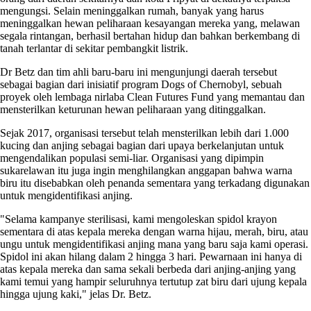
mengungsi. Selain meninggalkan rumah, banyak yang harus
meninggalkan hewan peliharaan kesayangan mereka yang, melawan
segala rintangan, berhasil bertahan hidup dan bahkan berkembang di
tanah terlantar di sekitar pembangkit listrik.
Dr Betz dan tim ahli baru-baru ini mengunjungi daerah tersebut
sebagai bagian dari inisiatif program Dogs of Chernobyl, sebuah
proyek oleh lembaga nirlaba Clean Futures Fund yang memantau dan
mensterilkan keturunan hewan peliharaan yang ditinggalkan.
Sejak 2017, organisasi tersebut telah mensterilkan lebih dari 1.000
kucing dan anjing sebagai bagian dari upaya berkelanjutan untuk
mengendalikan populasi semi-liar. Organisasi yang dipimpin
sukarelawan itu juga ingin menghilangkan anggapan bahwa warna
biru itu disebabkan oleh penanda sementara yang terkadang digunakan
untuk mengidentifikasi anjing.
"Selama kampanye sterilisasi, kami mengoleskan spidol krayon
sementara di atas kepala mereka dengan warna hijau, merah, biru, atau
ungu untuk mengidentifikasi anjing mana yang baru saja kami operasi.
Spidol ini akan hilang dalam 2 hingga 3 hari. Pewarnaan ini hanya di
atas kepala mereka dan sama sekali berbeda dari anjing-anjing yang
kami temui yang hampir seluruhnya tertutup zat biru dari ujung kepala
hingga ujung kaki," jelas Dr. Betz.