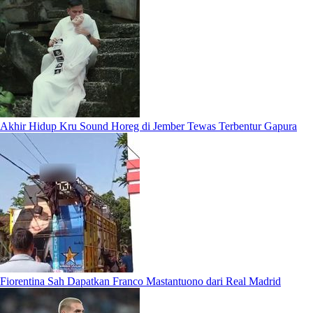
Akhir Hidup Kru Sound Horeg di Jember Tewas Terbentur Gapura
Fiorentina Sah Dapatkan Franco Mastantuono dari Real Madrid