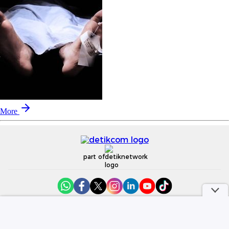
More
part of
Redaksi
Pedoman Media Siber
Karir
Kotak Pos
Info Iklan
Privacy Policy
Disclaimer