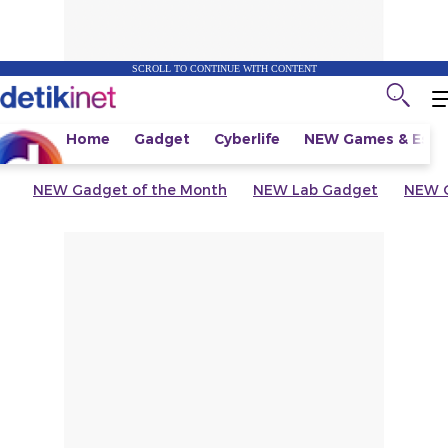
SCROLL TO CONTINUE WITH CONTENT
Home
Gadget
Cyberlife
NEW
Games & Espo
NEW
Gadget of the Month
NEW
Lab Gadget
NEW
G