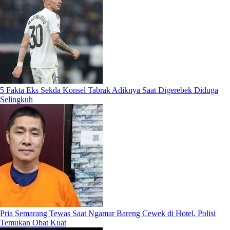
5 Fakta Eks Sekda Konsel Tabrak Adiknya Saat Digerebek Diduga
Selingkuh
Pria Semarang Tewas Saat Ngamar Bareng Cewek di Hotel, Polisi
Temukan Obat Kuat