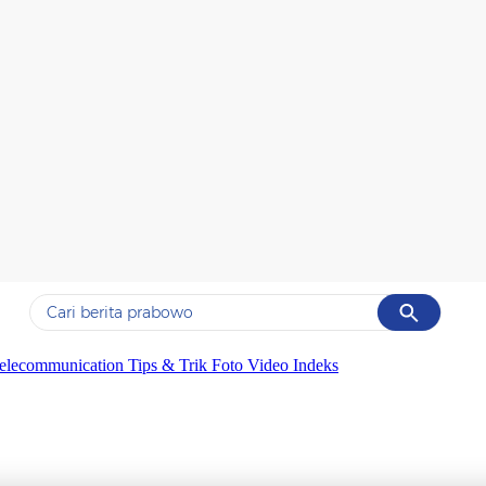
Cancel
Yang sedang ramai dicari
elecommunication
Tips & Trik
Foto
Video
Indeks
#1
data live draw sgp
#2
kebakaran
#3
prabowo