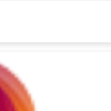
#4
iran
#5
gempa hari ini
Promoted
Terakhir yang dicari
Loading...