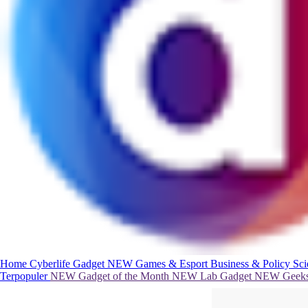
Home
Cyberlife
Gadget
NEW
Games & Esport
Business & Policy
Sc
Terpopuler
NEW
Gadget of the Month
NEW
Lab Gadget
NEW
Geeks