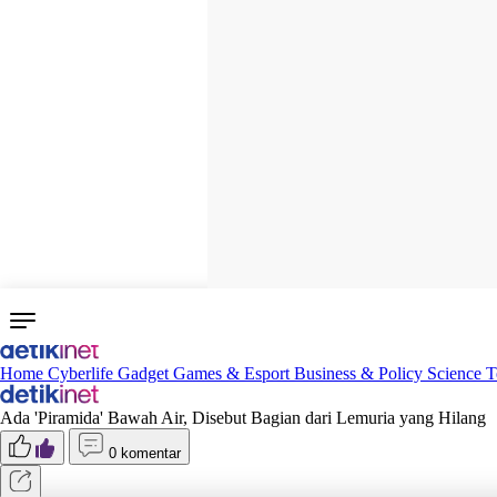
Home
Cyberlife
Gadget
Games & Esport
Business & Policy
Science
T
Ada 'Piramida' Bawah Air, Disebut Bagian dari Lemuria yang Hilang
0 komentar