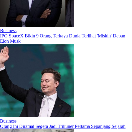
Business
IPO SpaceX Bikin 9 Orang Terkaya Dunia Terlihat 'Miskin' Depan
Elon Musk
Business
Orang Ini Diramal Segera Jadi Triliuner Pertama Sepanjang Sejarah