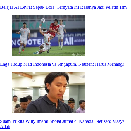
Belajar AI Lewat Sepak Bola, Ternyata Ini Rasanya Jadi Pelatih Tim
Laga Hidup Mati Indonesia vs Singapura, Netizen: Harus Menang!
Suami Nikita Willy Imami Sholat Jumat di Kanada, Netizen: Masya
Allah