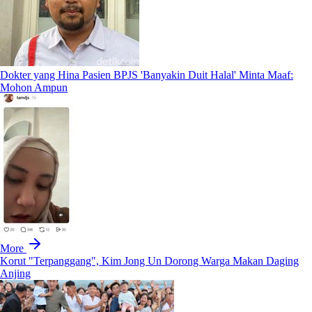
Dokter yang Hina Pasien BPJS 'Banyakin Duit Halal' Minta Maaf:
Mohon Ampun
More
Korut "Terpanggang", Kim Jong Un Dorong Warga Makan Daging
Anjing