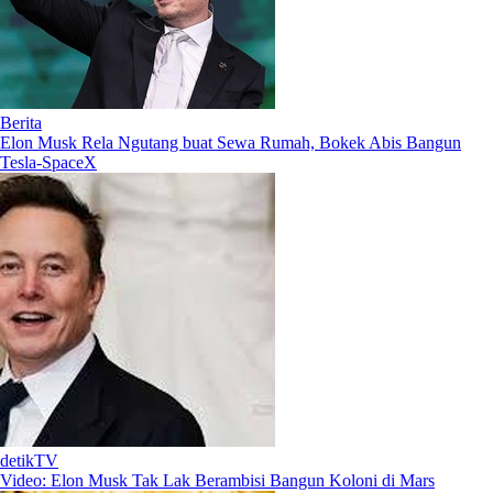
Berita
Elon Musk Rela Ngutang buat Sewa Rumah, Bokek Abis Bangun
Tesla-SpaceX
detikTV
Video: Elon Musk Tak Lak Berambisi Bangun Koloni di Mars