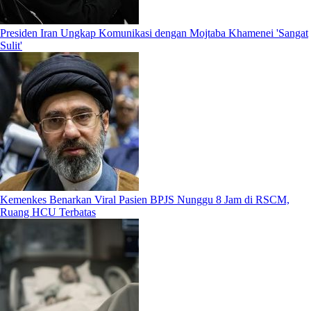
Presiden Iran Ungkap Komunikasi dengan Mojtaba Khamenei 'Sangat
Sulit'
Kemenkes Benarkan Viral Pasien BPJS Nunggu 8 Jam di RSCM,
Ruang HCU Terbatas