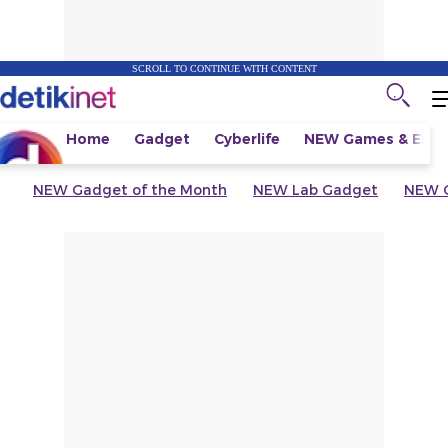
SCROLL TO CONTINUE WITH CONTENT
Home
Gadget
Cyberlife
NEW
Games & Espo
NEW
Gadget of the Month
NEW
Lab Gadget
NEW
G