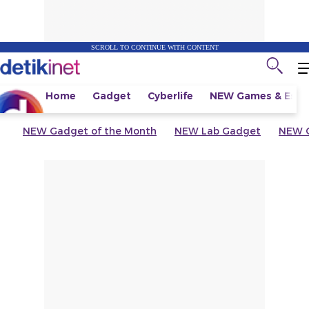
SCROLL TO CONTINUE WITH CONTENT
Home
Gadget
Cyberlife
NEW
Games & Espo
NEW
Gadget of the Month
NEW
Lab Gadget
NEW
G