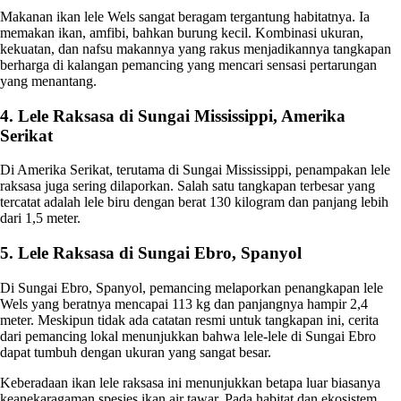
Makanan ikan lele Wels sangat beragam tergantung habitatnya. Ia
memakan ikan, amfibi, bahkan burung kecil. Kombinasi ukuran,
kekuatan, dan nafsu makannya yang rakus menjadikannya tangkapan
berharga di kalangan pemancing yang mencari sensasi pertarungan
yang menantang.
4. Lele Raksasa di Sungai Mississippi, Amerika
Serikat
Di Amerika Serikat, terutama di Sungai Mississippi, penampakan lele
raksasa juga sering dilaporkan. Salah satu tangkapan terbesar yang
tercatat adalah lele biru dengan berat 130 kilogram dan panjang lebih
dari 1,5 meter.
5. Lele Raksasa di Sungai Ebro, Spanyol
Di Sungai Ebro, Spanyol, pemancing melaporkan penangkapan lele
Wels yang beratnya mencapai 113 kg dan panjangnya hampir 2,4
meter. Meskipun tidak ada catatan resmi untuk tangkapan ini, cerita
dari pemancing lokal menunjukkan bahwa lele-lele di Sungai Ebro
dapat tumbuh dengan ukuran yang sangat besar.
Keberadaan ikan lele raksasa ini menunjukkan betapa luar biasanya
keanekaragaman spesies ikan air tawar. Pada habitat dan ekosistem