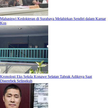
Mahasiswi Kedokteran di Surabaya Melahirkan Sendiri dalam Kamar
Kos
Kronologi Eks Sekda Konawe Selatan Tabrak Adiknya Saat
Digerebek Selingkuh