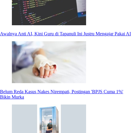
Awalnya Anti AI, Kini Guru di Tapanuli Ini Justru Mengajar Pakai AI
Belum Reda Kasus Nakes Nirempati, Postingan 'BPJS Cuma 1%'
Bikin Murka