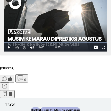
(rns/rns)
0
TAGS
Bmkg
Hujan Di Musim Kemarau