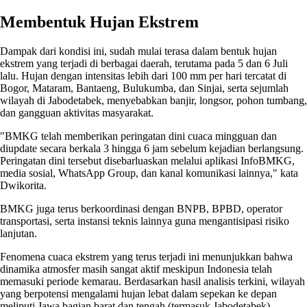
Membentuk Hujan Ekstrem
Dampak dari kondisi ini, sudah mulai terasa dalam bentuk hujan
ekstrem yang terjadi di berbagai daerah, terutama pada 5 dan 6 Juli
lalu. Hujan dengan intensitas lebih dari 100 mm per hari tercatat di
Bogor, Mataram, Bantaeng, Bulukumba, dan Sinjai, serta sejumlah
wilayah di Jabodetabek, menyebabkan banjir, longsor, pohon tumbang,
dan gangguan aktivitas masyarakat.
"BMKG telah memberikan peringatan dini cuaca mingguan dan
diupdate secara berkala 3 hingga 6 jam sebelum kejadian berlangsung.
Peringatan dini tersebut disebarluaskan melalui aplikasi InfoBMKG,
media sosial, WhatsApp Group, dan kanal komunikasi lainnya," kata
Dwikorita.
BMKG juga terus berkoordinasi dengan BNPB, BPBD, operator
transportasi, serta instansi teknis lainnya guna mengantisipasi risiko
lanjutan.
Fenomena cuaca ekstrem yang terus terjadi ini menunjukkan bahwa
dinamika atmosfer masih sangat aktif meskipun Indonesia telah
memasuki periode kemarau. Berdasarkan hasil analisis terkini, wilayah
yang berpotensi mengalami hujan lebat dalam sepekan ke depan
meliputi Jawa bagian barat dan tengah (termasuk Jabodetabek),