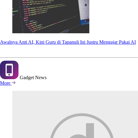
Awalnya Anti AI, Kini Guru di Tapanuli Ini Justru Mengajar Pakai AI
Gadget
News
More