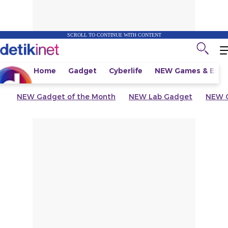
SCROLL TO CONTINUE WITH CONTENT
Home
Gadget
Cyberlife
NEW
Games & Espo
NEW
Gadget of the Month
NEW
Lab Gadget
NEW
G