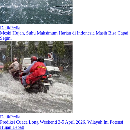
DetikPedia
Meski Hujan, Suhu Maksimum Harian di Indonesia Masih Bisa Capai
Segini
DetikPedia
Prediksi Cuaca Long Weekend 3-5 April 2026, Wilayah Ini Potensi
Hujan Lebat!