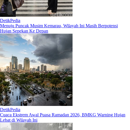
DetikPedia
Menuju Puncak Musim Kemarau, Wilayah Ini Masih Berpotensi
Hujan Sepekan Ke Depan
DetikPedia
Cuaca Ekstrem Awal Puasa Ramadan 2026, BMKG Warning Hujan
Lebat di Wilayah Ini