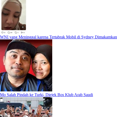
WNI yang Meninggal karena Tertabrak Mobil di Sydney Dimakamkan
Mo Salah Pindah ke Turki, Diejek Bos Klub Arab Saudi