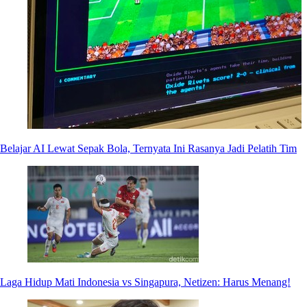
Belajar AI Lewat Sepak Bola, Ternyata Ini Rasanya Jadi Pelatih Tim
Laga Hidup Mati Indonesia vs Singapura, Netizen: Harus Menang!