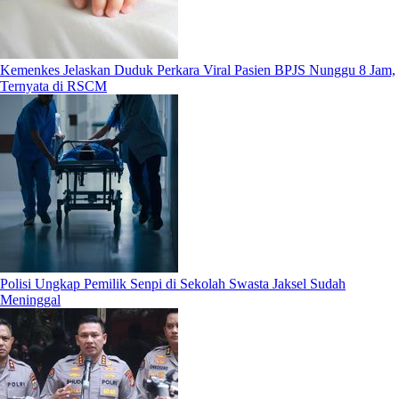
Kemenkes Jelaskan Duduk Perkara Viral Pasien BPJS Nunggu 8 Jam,
Ternyata di RSCM
Polisi Ungkap Pemilik Senpi di Sekolah Swasta Jaksel Sudah
Meninggal