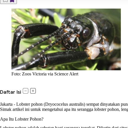
Foto: Zoos Victoria via Science Alert
Daftar Isi
Jakarta
-
Lobster pohon (Dryococelus australis) sempat dinyatakan pu
Simak artikel ini untuk mengetahui apa itu serangga lobster pohon, len
Apa Itu Lobster Pohon?
Lobster pohon adalah sebutan bagi serangga tongkat. Dikutip dari situ