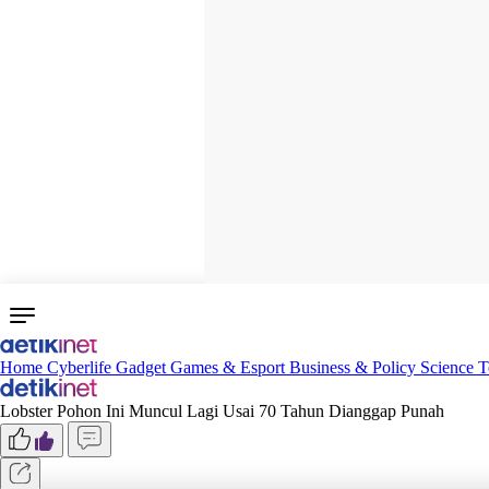
Home
Cyberlife
Gadget
Games & Esport
Business & Policy
Science
T
Lobster Pohon Ini Muncul Lagi Usai 70 Tahun Dianggap Punah