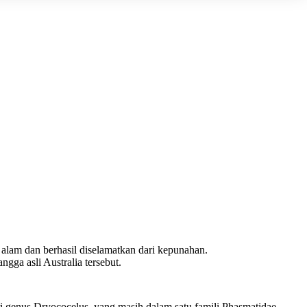
alam dan berhasil diselamatkan dari kepunahan.
gga asli Australia tersebut.
ri genus Dryococelus, yang masih dalam satu famili Phasmatidae.