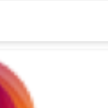
#4
prabowo
#5
data live draw sgp
Promoted
Terakhir yang dicari
Loading...