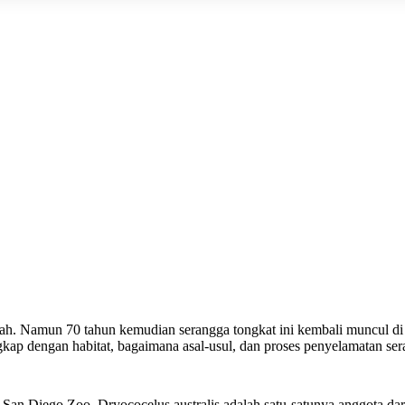
nah. Namun 70 tahun kemudian serangga tongkat ini kembali muncul di 
gkap dengan habitat, bagaimana asal-usul, dan proses penyelamatan seran
s San Diego Zoo, Dryococelus australis adalah satu-satunya anggota da