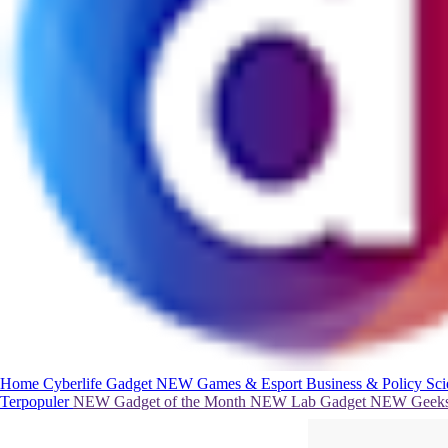
Home
Cyberlife
Gadget
NEW
Games & Esport
Business & Policy
Sc
Terpopuler
NEW
Gadget of the Month
NEW
Lab Gadget
NEW
Geeks