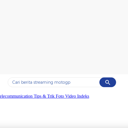
Cancel
Yang sedang ramai dicari
elecommunication
Tips & Trik
Foto
Video
Indeks
#1
ketik
#2
bromo
#3
streaming motogp