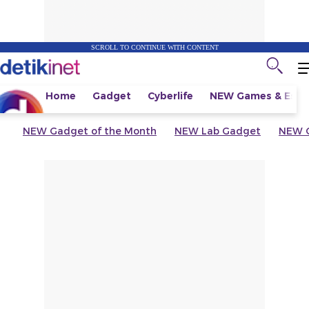
SCROLL TO CONTINUE WITH CONTENT
Home
Gadget
Cyberlife
NEW
Games & Espo
NEW
Gadget of the Month
NEW
Lab Gadget
NEW
G