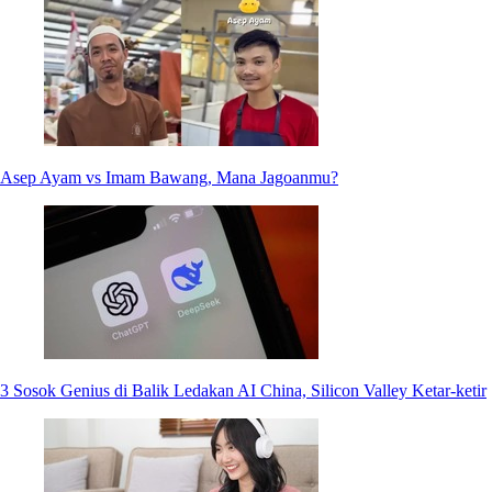
Asep Ayam vs Imam Bawang, Mana Jagoanmu?
3 Sosok Genius di Balik Ledakan AI China, Silicon Valley Ketar-ketir