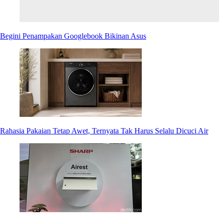
Begini Penampakan Googlebook Bikinan Asus
Rahasia Pakaian Tetap Awet, Ternyata Tak Harus Selalu Dicuci Air