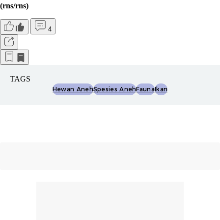
(rns/rns)
4
TAGS
Hewan Aneh
Spesies Aneh
Fauna
Ikan