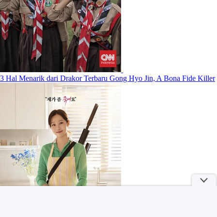
3 Hal Menarik dari Drakor Terbaru Gong Hyo Jin, A Bona Fide Killer
Bukan Sekadar Scrub Biasa, Ini Sejarah Panjang Lulur Bengkoang di