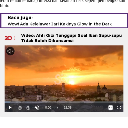
lebih rentan terhadap infeksi dan kelainan fisik seperti pembengkakan
bibir.
Baca juga:
Wow! Ada Kelelawar Jari Kakinya Glow in the Dark
Video: Ahli Gizi Tanggapi Soal Ikan Sapu-sapu
Tidak Boleh Dikonsumsi