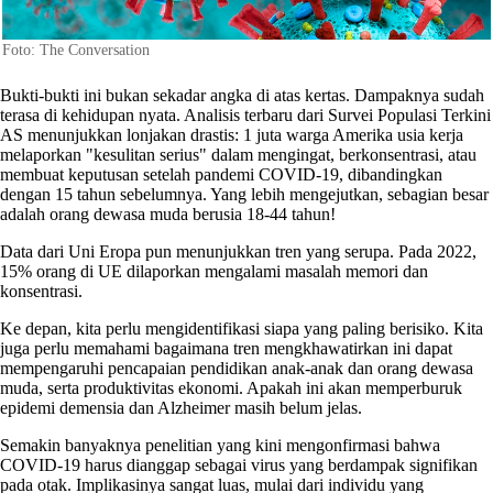
Foto: The Conversation
Bukti-bukti ini bukan sekadar angka di atas kertas. Dampaknya sudah
terasa di kehidupan nyata. Analisis terbaru dari Survei Populasi Terkini
AS menunjukkan lonjakan drastis: 1 juta warga Amerika usia kerja
melaporkan "kesulitan serius" dalam mengingat, berkonsentrasi, atau
membuat keputusan setelah pandemi COVID-19, dibandingkan
dengan 15 tahun sebelumnya. Yang lebih mengejutkan, sebagian besar
adalah orang dewasa muda berusia 18-44 tahun!
Data dari Uni Eropa pun menunjukkan tren yang serupa. Pada 2022,
15% orang di UE dilaporkan mengalami masalah memori dan
konsentrasi.
Ke depan, kita perlu mengidentifikasi siapa yang paling berisiko. Kita
juga perlu memahami bagaimana tren mengkhawatirkan ini dapat
mempengaruhi pencapaian pendidikan anak-anak dan orang dewasa
muda, serta produktivitas ekonomi. Apakah ini akan memperburuk
epidemi demensia dan Alzheimer masih belum jelas.
Semakin banyaknya penelitian yang kini mengonfirmasi bahwa
COVID-19 harus dianggap sebagai virus yang berdampak signifikan
pada otak. Implikasinya sangat luas, mulai dari individu yang