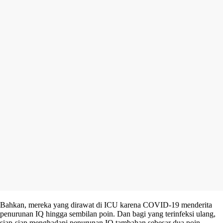
Bahkan, mereka yang dirawat di ICU karena COVID-19 menderita
penurunan IQ hingga sembilan poin. Dan bagi yang terinfeksi ulang,
siap-siap menghadapi penurunan IQ tambahan sebesar dua poin.