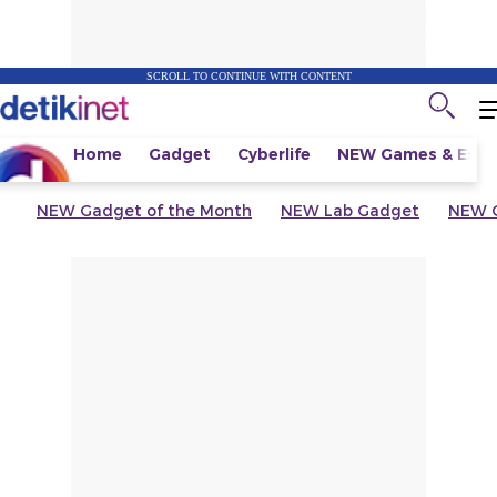
SCROLL TO CONTINUE WITH CONTENT
Home
Gadget
Cyberlife
NEW
Games & Espo
NEW
Gadget of the Month
NEW
Lab Gadget
NEW
G