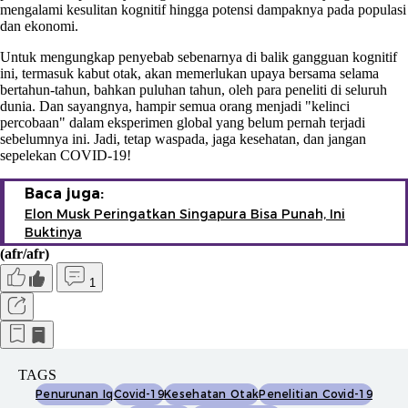
mengalami kesulitan kognitif hingga potensi dampaknya pada populasi
dan ekonomi.
Untuk mengungkap penyebab sebenarnya di balik gangguan kognitif
ini, termasuk kabut otak, akan memerlukan upaya bersama selama
bertahun-tahun, bahkan puluhan tahun, oleh para peneliti di seluruh
dunia. Dan sayangnya, hampir semua orang menjadi "kelinci
percobaan" dalam eksperimen global yang belum pernah terjadi
sebelumnya ini. Jadi, tetap waspada, jaga kesehatan, dan jangan
sepelekan COVID-19!
Baca juga:
Elon Musk Peringatkan Singapura Bisa Punah, Ini
Buktinya
(afr/afr)
1
TAGS
Penurunan Iq
Covid-19
Kesehatan Otak
Penelitian Covid-19