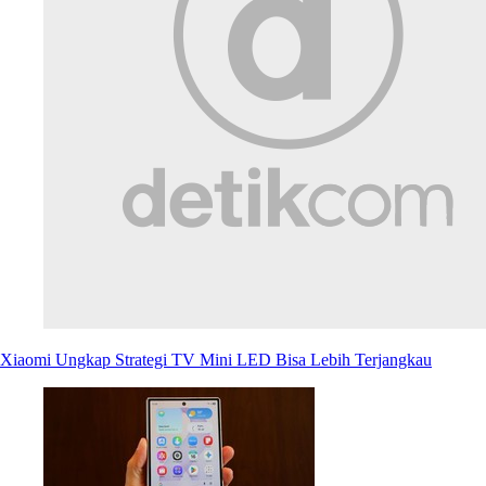
Xiaomi Ungkap Strategi TV Mini LED Bisa Lebih Terjangkau