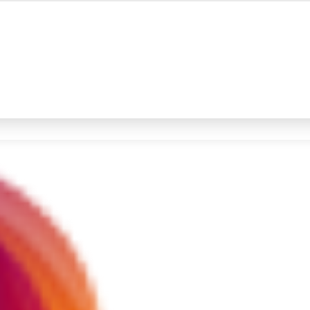
#4
iran
#5
gempa hari ini
Promoted
Terakhir yang dicari
Loading...