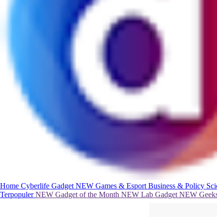
Home
Cyberlife
Gadget
NEW
Games & Esport
Business & Policy
Sc
Terpopuler
NEW
Gadget of the Month
NEW
Lab Gadget
NEW
Geeks