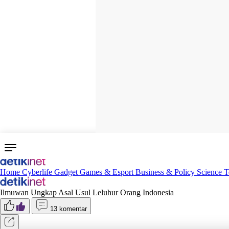
Home
Cyberlife
Gadget
Games & Esport
Business & Policy
Science
T
Ilmuwan Ungkap Asal Usul Leluhur Orang Indonesia
13 komentar