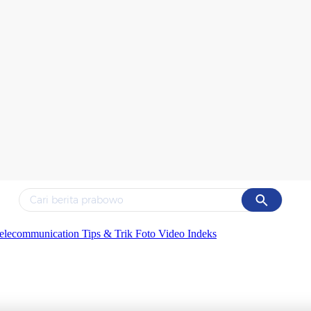
Cancel
Yang sedang ramai dicari
elecommunication
Tips & Trik
Foto
Video
Indeks
#1
data live draw sgp
#2
piala presiden 2026
#3
prabowo