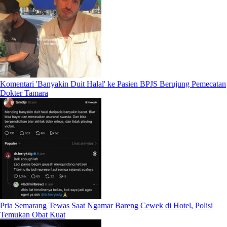
Komentari 'Banyakin Duit Halal' ke Pasien BPJS Berujung Pemecatan
Dokter Tamara
Pria Semarang Tewas Saat Ngamar Bareng Cewek di Hotel, Polisi
Temukan Obat Kuat