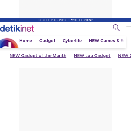
SCROLL TO CONTINUE WITH CONTENT
Home
Gadget
Cyberlife
NEW
Games & Espo
NEW
Gadget of the Month
NEW
Lab Gadget
NEW
G