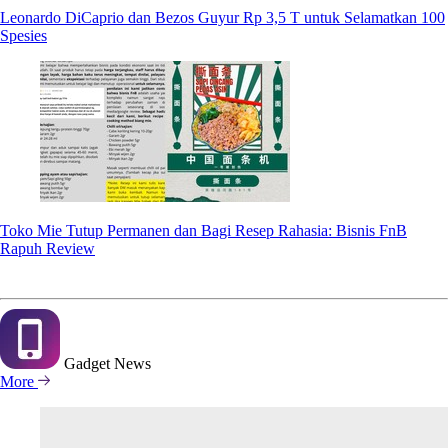
Leonardo DiCaprio dan Bezos Guyur Rp 3,5 T untuk Selamatkan 100
Spesies
Toko Mie Tutup Permanen dan Bagi Resep Rahasia: Bisnis FnB
Rapuh Review
Gadget
News
More