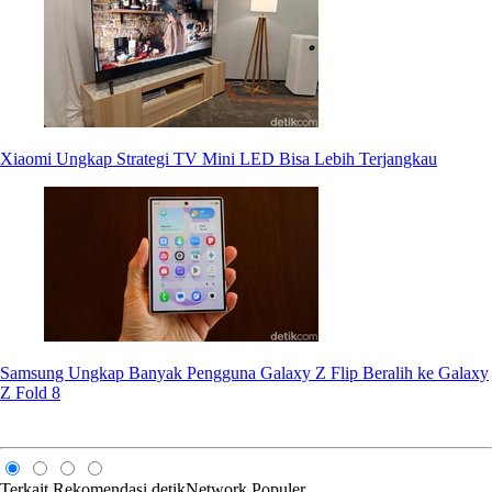
Xiaomi Ungkap Strategi TV Mini LED Bisa Lebih Terjangkau
Samsung Ungkap Banyak Pengguna Galaxy Z Flip Beralih ke Galaxy
Z Fold 8
Terkait
Rekomendasi
detikNetwork
Populer