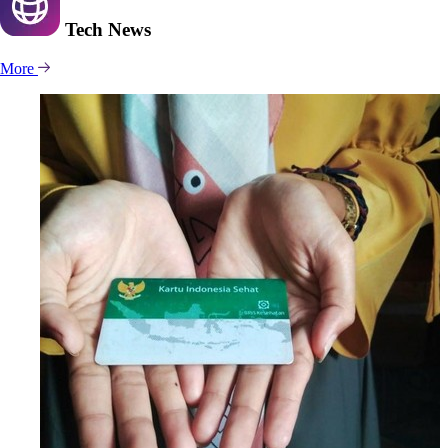
Tech
News
More