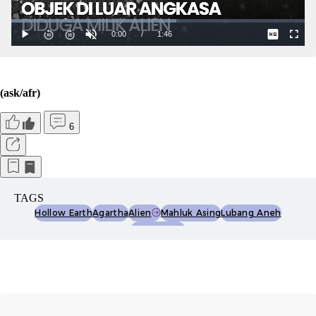
(ask/afr)
6
TAGS
Hollow Earth
Agartha
Alien
Mahluk Asing
Lubang Aneh
Kutub Utara