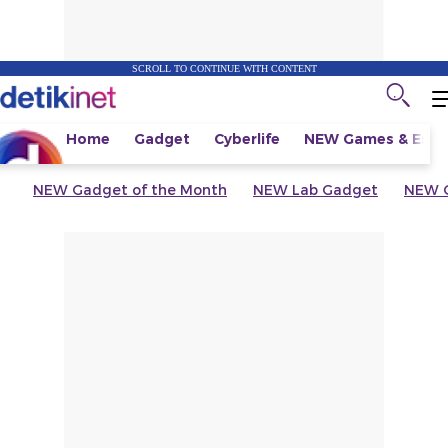
SCROLL TO CONTINUE WITH CONTENT
Home
Gadget
Cyberlife
NEW
Games & Espo
NEW
Gadget of the Month
NEW
Lab Gadget
NEW
G