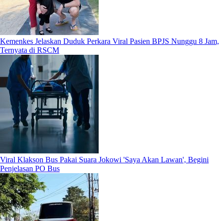
Kemenkes Jelaskan Duduk Perkara Viral Pasien BPJS Nunggu 8 Jam,
Ternyata di RSCM
Viral Klakson Bus Pakai Suara Jokowi 'Saya Akan Lawan', Begini
Penjelasan PO Bus