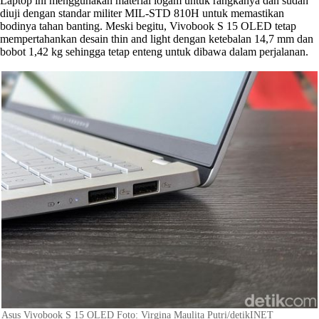
Laptop ini menggunakan material logam untuk rangkanya dan sudah
diuji dengan standar militer MIL-STD 810H untuk memastikan
bodinya tahan banting. Meski begitu, Vivobook S 15 OLED tetap
mempertahankan desain thin and light dengan ketebalan 14,7 mm dan
bobot 1,42 kg sehingga tetap enteng untuk dibawa dalam perjalanan.
Asus Vivobook S 15 OLED Foto: Virgina Maulita Putri/detikINET