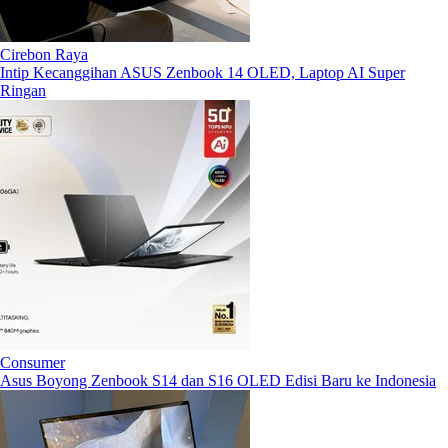
Cirebon Raya
Intip Kecanggihan ASUS Zenbook 14 OLED, Laptop AI Super
Ringan
Consumer
Asus Boyong Zenbook S14 dan S16 OLED Edisi Baru ke Indonesia