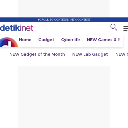
SCROLL TO CONTINUE WITH CONTENT
Home
Gadget
Cyberlife
NEW
Games & Espo
NEW
Gadget of the Month
NEW
Lab Gadget
NEW
G