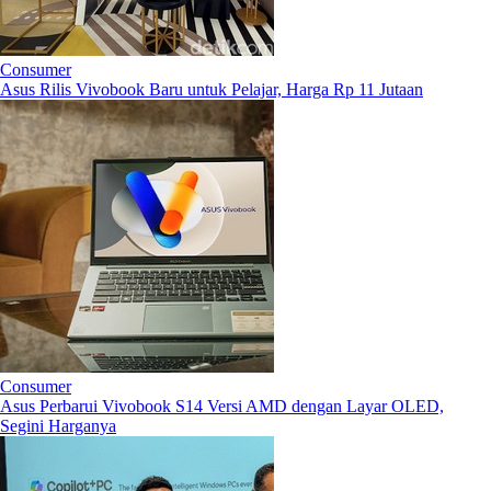
Consumer
Asus Rilis Vivobook Baru untuk Pelajar, Harga Rp 11 Jutaan
Consumer
Asus Perbarui Vivobook S14 Versi AMD dengan Layar OLED,
Segini Harganya