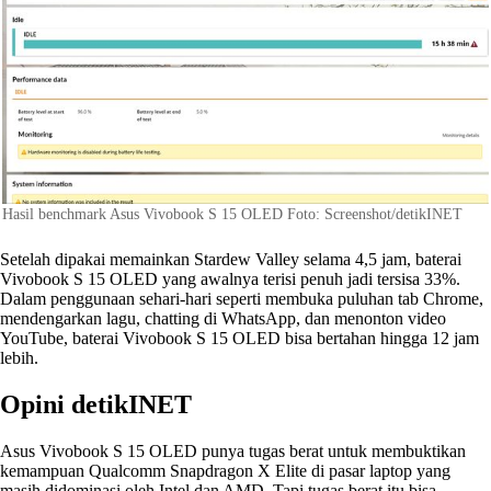
Hasil benchmark Asus Vivobook S 15 OLED Foto: Screenshot/detikINET
Setelah dipakai memainkan Stardew Valley selama 4,5 jam, baterai
Vivobook S 15 OLED yang awalnya terisi penuh jadi tersisa 33%.
Dalam penggunaan sehari-hari seperti membuka puluhan tab Chrome,
mendengarkan lagu, chatting di WhatsApp, dan menonton video
YouTube, baterai Vivobook S 15 OLED bisa bertahan hingga 12 jam
lebih.
Opini detikINET
Asus Vivobook S 15 OLED punya tugas berat untuk membuktikan
kemampuan Qualcomm Snapdragon X Elite di pasar laptop yang
masih didominasi oleh Intel dan AMD. Tapi tugas berat itu bisa