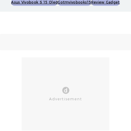
Asus Vivobook S 15 Oled
Gotmvivobooks15
Review Gadget