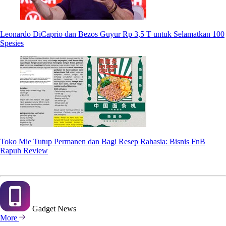
Leonardo DiCaprio dan Bezos Guyur Rp 3,5 T untuk Selamatkan 100
Spesies
Toko Mie Tutup Permanen dan Bagi Resep Rahasia: Bisnis FnB
Rapuh Review
Gadget
News
More