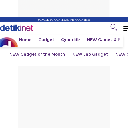
SCROLL TO CONTINUE WITH CONTENT
Home
Gadget
Cyberlife
NEW
Games & Espo
NEW
Gadget of the Month
NEW
Lab Gadget
NEW
G