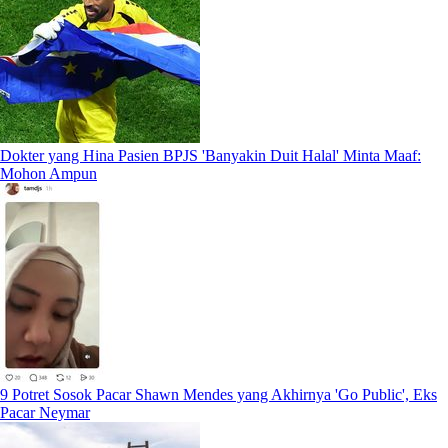
Dokter yang Hina Pasien BPJS 'Banyakin Duit Halal' Minta Maaf:
Mohon Ampun
9 Potret Sosok Pacar Shawn Mendes yang Akhirnya 'Go Public', Eks
Pacar Neymar