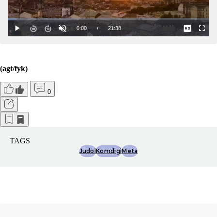
(agt/fyk)
0
TAGS
Judol
Komdigi
Meta