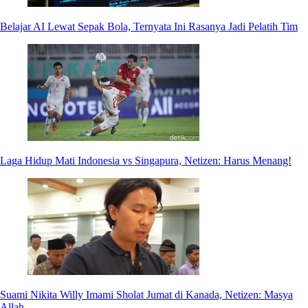
Belajar AI Lewat Sepak Bola, Ternyata Ini Rasanya Jadi Pelatih Tim
Laga Hidup Mati Indonesia vs Singapura, Netizen: Harus Menang!
Suami Nikita Willy Imami Sholat Jumat di Kanada, Netizen: Masya
Allah