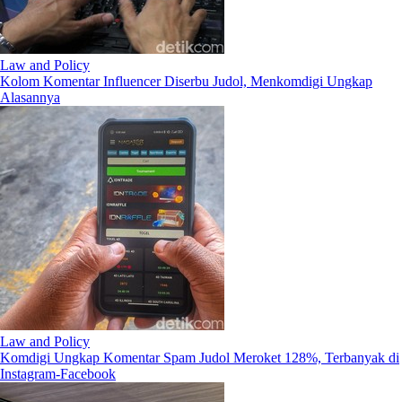
Law and Policy
Kolom Komentar Influencer Diserbu Judol, Menkomdigi Ungkap
Alasannya
Law and Policy
Komdigi Ungkap Komentar Spam Judol Meroket 128%, Terbanyak di
Instagram-Facebook