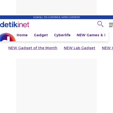
SCROLL TO CONTINUE WITH CONTENT
Home
Gadget
Cyberlife
NEW
Games & Espo
NEW
Gadget of the Month
NEW
Lab Gadget
NEW
G