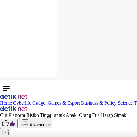
Home
Cyberlife
Gadget
Games & Esport
Business & Policy
Science
T
Ciri Platform Risiko Tinggi untuk Anak, Orang Tua Harap Simak
0 komentar