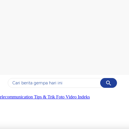
Cancel
Yang sedang ramai dicari
elecommunication
Tips & Trik
Foto
Video
Indeks
#1
piala presiden 2026
#2
prabowo
#3
gempa hari ini