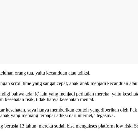
eluhan orang tua, yaitu kecanduan atau adiksi.
gan scroll time yang sangat cepat, anak-anak menjadi kecanduan atau a
igi bahwa ada 'K' lain yang menjadi perhatian mereka, yaitu keseha
 kesehatan fisik, tidak hanya kesehatan mental.
r kesehatan, saya hanya memberikan contoh yang diberikan oleh Pak Men
ak yang memang terpapar adiksi dari internet," tegasnya.
 berusia 13 tahun, mereka sudah bisa mengakses platform low risk. S