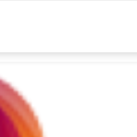
#4
demo
#5
iran
Promoted
Terakhir yang dicari
Loading...