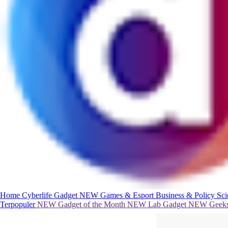
Home
Cyberlife
Gadget
NEW
Games & Esport
Business & Policy
Sc
Terpopuler
NEW
Gadget of the Month
NEW
Lab Gadget
NEW
Geeks