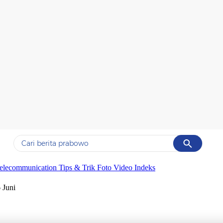
Cancel
Yang sedang ramai dicari
elecommunication
Tips & Trik
Foto
Video
Indeks
#1
data live draw sgp
 Juni
#2
piala presiden 2026
#3
prabowo