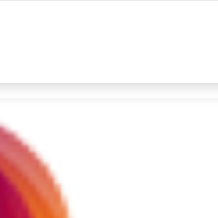
#4
iran
#5
gempa hari ini
Promoted
Terakhir yang dicari
Loading...