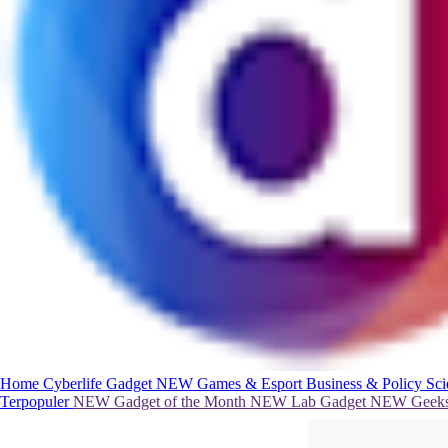
Home
Cyberlife
Gadget
NEW
Games & Esport
Business & Policy
Sc
Terpopuler
NEW
Gadget of the Month
NEW
Lab Gadget
NEW
Geeks