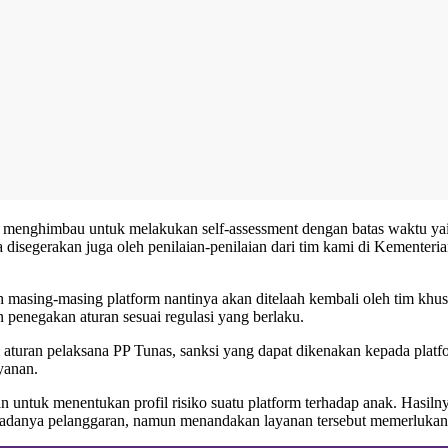
s menghimbau untuk melakukan self-assessment dengan batas waktu yaitu
a disegerakan juga oleh penilaian-penilaian dari tim kami di Kement
 masing-masing platform nantinya akan ditelaah kembali oleh tim khus
 penegakan aturan sesuai regulasi yang berlaku.
uran pelaksana PP Tunas, sanksi yang dapat dikenakan kepada platfor
yanan.
 untuk menentukan profil risiko suatu platform terhadap anak. Hasilny
kan adanya pelanggaran, namun menandakan layanan tersebut memerluka