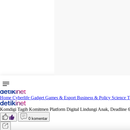
Home
Cyberlife
Gadget
Games & Esport
Business & Policy
Science
T
Komdigi Tagih Komitmen Platform Digital Lindungi Anak, Deadline 6
0 komentar