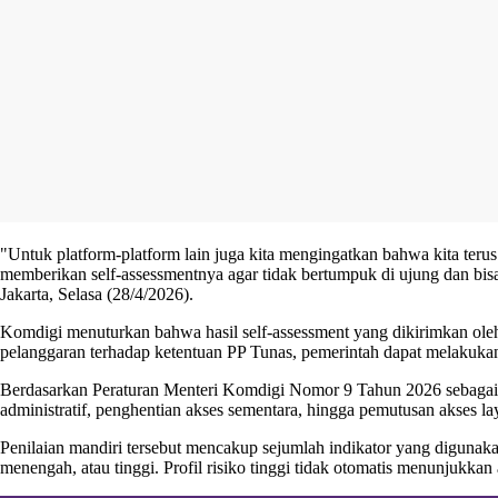
"Untuk platform-platform lain juga kita mengingatkan bahwa kita teru
memberikan self-assessmentnya agar tidak bertumpuk di ujung dan bis
Jakarta, Selasa (28/4/2026).
Komdigi menuturkan bahwa hasil self-assessment yang dikirimkan oleh
pelanggaran terhadap ketentuan PP Tunas, pemerintah dapat melakukan
Berdasarkan Peraturan Menteri Komdigi Nomor 9 Tahun 2026 sebagai at
administratif, penghentian akses sementara, hingga pemutusan akses la
Penilaian mandiri tersebut mencakup sejumlah indikator yang digunakan
menengah, atau tinggi. Profil risiko tinggi tidak otomatis menunjuk