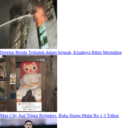
Deretan Benda Terkutuk dalam Sejarah, Kisahnya Bikin Merinding
Man City Jual Tijjani Reijnders, Buka Harga Mulai Rp 1,3 Triliun