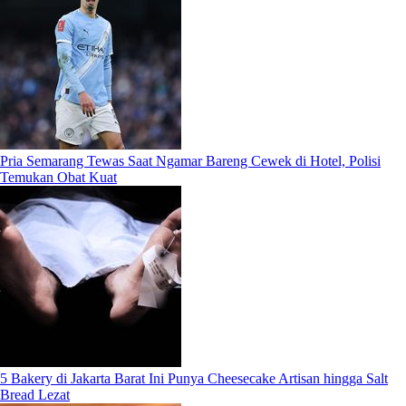
Pria Semarang Tewas Saat Ngamar Bareng Cewek di Hotel, Polisi
Temukan Obat Kuat
5 Bakery di Jakarta Barat Ini Punya Cheesecake Artisan hingga Salt
Bread Lezat