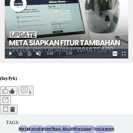
(fay/fyk)
5
TAGS
Meta
Komdigi
Verifikasi Akun
Whatsapp
Instagram