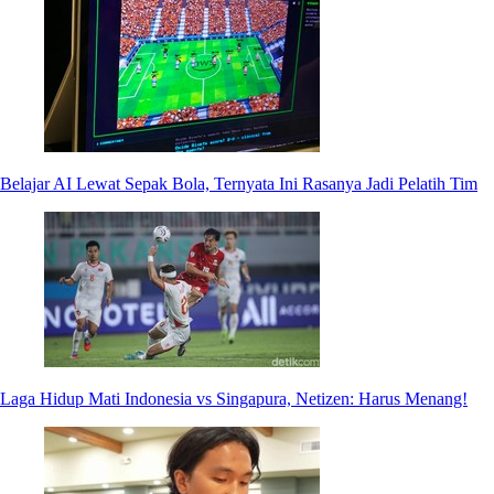
Belajar AI Lewat Sepak Bola, Ternyata Ini Rasanya Jadi Pelatih Tim
Laga Hidup Mati Indonesia vs Singapura, Netizen: Harus Menang!