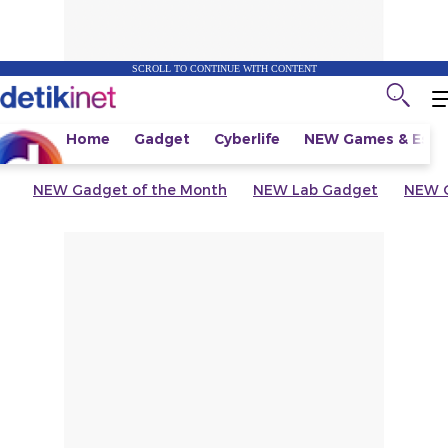
SCROLL TO CONTINUE WITH CONTENT
Home
Gadget
Cyberlife
NEW
Games & Espo
NEW
Gadget of the Month
NEW
Lab Gadget
NEW
G