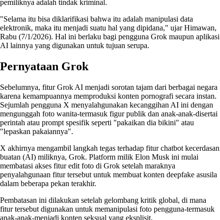
pemiliknya adalah tindak kriminal.
"Selama itu bisa diklarifikasi bahwa itu adalah manipulasi data
elektronik, maka itu menjadi suatu hal yang dipidana," ujar Himawan,
Rabu (7/1/2026). Hal ini berlaku bagi pengguna Grok maupun aplikasi
AI lainnya yang digunakan untuk tujuan serupa.
Pernyataan Grok
Sebelumnya, fitur Grok AI menjadi sorotan tajam dari berbagai negara
karena kemampuannya memproduksi konten pornografi secara instan.
Sejumlah pengguna X menyalahgunakan kecanggihan AI ini dengan
mengunggah foto wanita-termasuk figur publik dan anak-anak-disertai
perintah atau prompt spesifik seperti "pakaikan dia bikini" atau
"lepaskan pakaiannya".
X akhirnya mengambil langkah tegas terhadap fitur chatbot kecerdasan
buatan (AI) miliknya, Grok. Platform milik Elon Musk ini mulai
membatasi akses fitur edit foto di Grok setelah maraknya
penyalahgunaan fitur tersebut untuk membuat konten deepfake asusila
dalam beberapa pekan terakhir.
Pembatasan ini dilakukan setelah gelombang kritik global, di mana
fitur tersebut digunakan untuk memanipulasi foto pengguna-termasuk
anak-anak-menjadi konten seksual yang eksplisit.