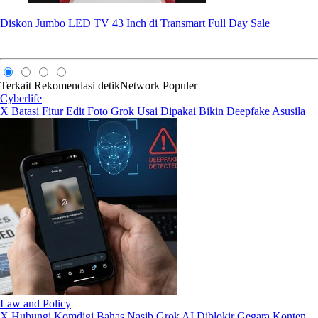
Diskon Jumbo LED TV 43 Inch di Transmart Full Day Sale
Terkait
Rekomendasi
detikNetwork
Populer
Cyberlife
X Batasi Fitur Edit Foto Grok Usai Dipakai Bikin Deepfake Asusila
Law and Policy
X Hubungi Komdigi Bahas Nasib Grok AI Diblokir Gegara Konten