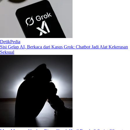
DetikPedia
Sisi Gelap AI, Berkaca dari Kasus Grok: Chatbot Jadi Alat Kekerasan
Seksual