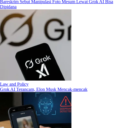
Bareskrim Sebut Manipulasi Foto Mesum Lewat Grok AI Bisa
Dipidana
Law and Policy
Grok AI Terancam, Elon Musk Mencak-mencak