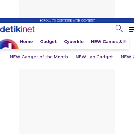
SCROLL TO CONTINUE WITH CONTENT
Home
Gadget
Cyberlife
NEW
Games & Espo
NEW
Gadget of the Month
NEW
Lab Gadget
NEW
G