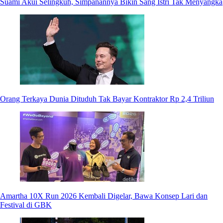
Suami Akui Selingkuh, Simpanannya Bikin Sang Istri Tak Menyangka
Orang Terkaya Dunia Dituduh Tak Bayar Kontraktor Rp 2,4 Triliun
Amartha 10X Run 2026 Kembali Digelar, Bawa Konsep Lari dan
Festival di GBK