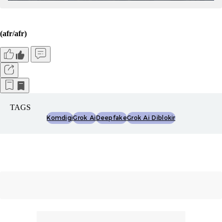
(afr/afr)
TAGS
Komdigi
Grok Ai
Deepfake
Grok Ai Diblokir