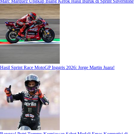
Marc Marquez Ungkap Biang Kerok Hasil Buruk di Sprint Silverstone
Hasil Sprint Race MotoGP Inggris 2026: Jorge Martin Juara!
Bangga! Putri Tommy Kurniawan Sabet Medali Emas Kompetisi di