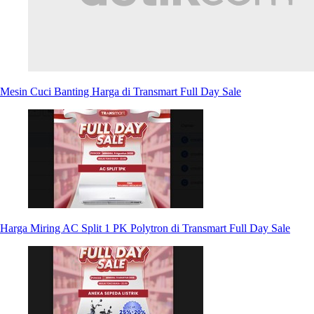
Mesin Cuci Banting Harga di Transmart Full Day Sale
Harga Miring AC Split 1 PK Polytron di Transmart Full Day Sale