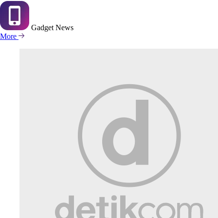
Gadget
News
More