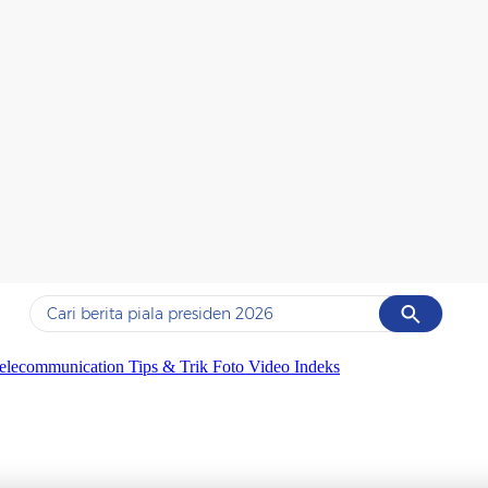
Cancel
Yang sedang ramai dicari
elecommunication
Tips & Trik
Foto
Video
Indeks
#1
data live draw sgp
#2
piala presiden 2026
#3
prabowo