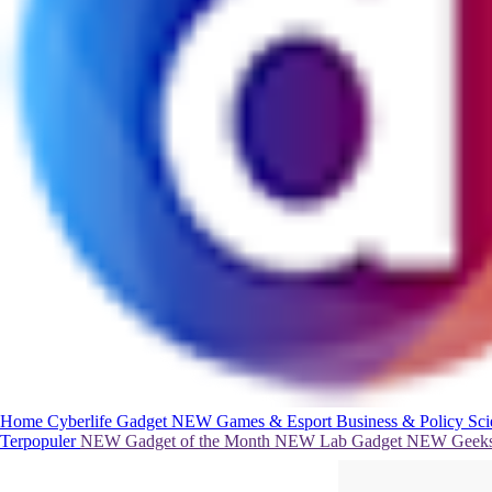
Home
Cyberlife
Gadget
NEW
Games & Esport
Business & Policy
Sc
Terpopuler
NEW
Gadget of the Month
NEW
Lab Gadget
NEW
Geeks