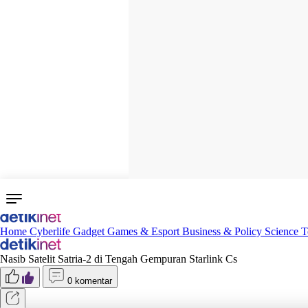
Home
Cyberlife
Gadget
Games & Esport
Business & Policy
Science
T
Nasib Satelit Satria-2 di Tengah Gempuran Starlink Cs
0 komentar