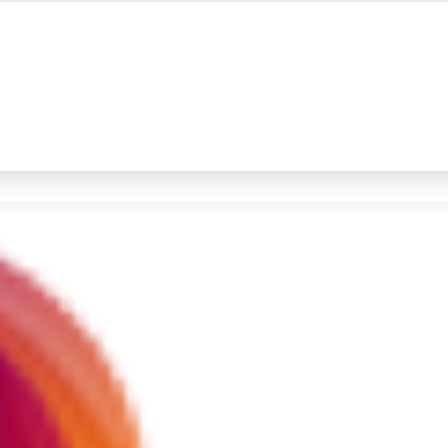
#4
iran
#5
gempa hari ini
Promoted
Terakhir yang dicari
Loading...