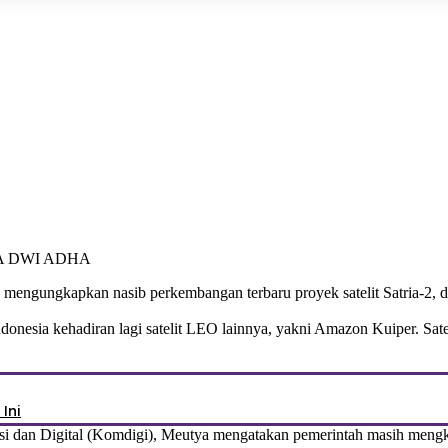
LA DWI ADHA
engungkapkan nasib perkembangan terbaru proyek satelit Satria-2, di 
Indonesia kehadiran lagi satelit LEO lainnya, yakni Amazon Kuiper. Sate
Ini
dan Digital (Komdigi), Meutya mengatakan pemerintah masih mengkaji 