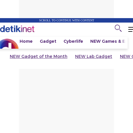
SCROLL TO CONTINUE WITH CONTENT
Home
Gadget
Cyberlife
NEW
Games & Espo
NEW
Gadget of the Month
NEW
Lab Gadget
NEW
G