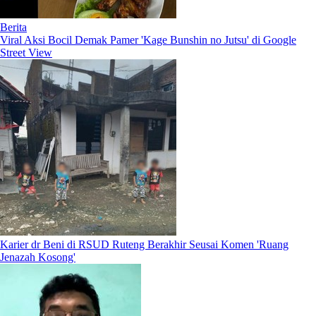
Berita
Viral Aksi Bocil Demak Pamer 'Kage Bunshin no Jutsu' di Google
Street View
Karier dr Beni di RSUD Ruteng Berakhir Seusai Komen 'Ruang
Jenazah Kosong'