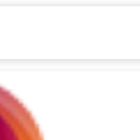
#4
prabowo
#5
gempa hari ini
Promoted
Terakhir yang dicari
Loading...