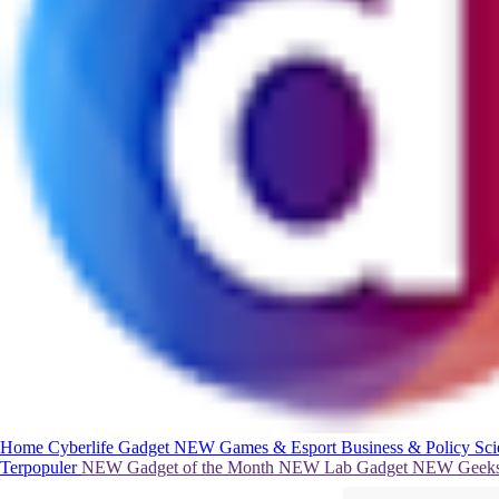
Home
Cyberlife
Gadget
NEW
Games & Esport
Business & Policy
Sc
Terpopuler
NEW
Gadget of the Month
NEW
Lab Gadget
NEW
Geeks