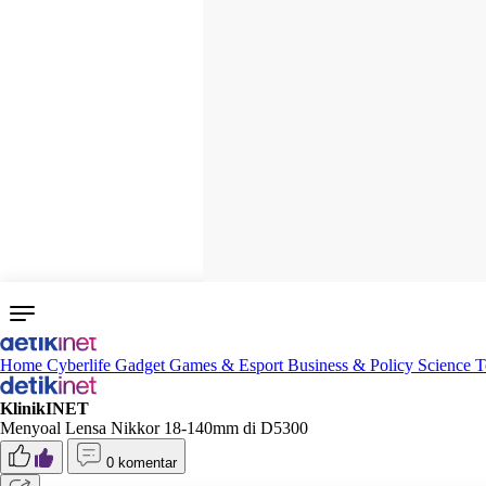
Home
Cyberlife
Gadget
Games & Esport
Business & Policy
Science
T
KlinikINET
Menyoal Lensa Nikkor 18-140mm di D5300
0 komentar