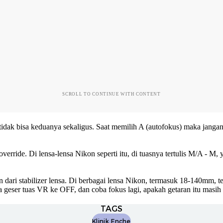
SCROLL TO CONTINUE WITH CONTENT
tidak bisa keduanya sekaligus. Saat memilih A (autofokus) maka jangan
erride. Di lensa-lensa Nikon seperti itu, di tuasnya tertulis M/A - 
n dari stabilizer lensa. Di berbagai lensa Nikon, termasuk 18-140mm, te
ba geser tuas VR ke OFF, dan coba fokus lagi, apakah getaran itu mas
TAGS
Klinik Enche