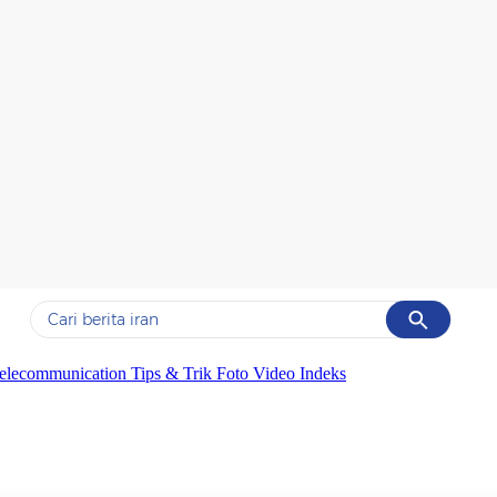
Cancel
Yang sedang ramai dicari
elecommunication
Tips & Trik
Foto
Video
Indeks
#1
data live draw sgp
#2
iran
#3
senjata