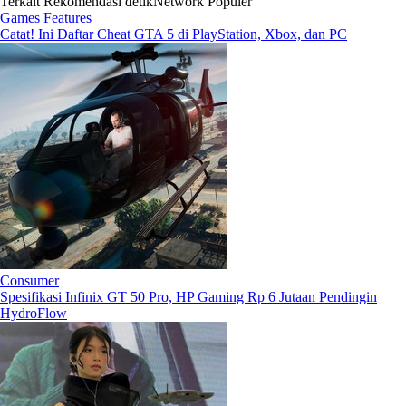
Terkait
Rekomendasi
detikNetwork
Populer
Games Features
Catat! Ini Daftar Cheat GTA 5 di PlayStation, Xbox, dan PC
Consumer
Spesifikasi Infinix GT 50 Pro, HP Gaming Rp 6 Jutaan Pendingin
HydroFlow