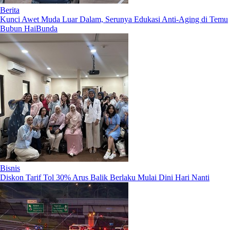
Berita
Kunci Awet Muda Luar Dalam, Serunya Edukasi Anti-Aging di Temu
Bubun HaiBunda
Bisnis
Diskon Tarif Tol 30% Arus Balik Berlaku Mulai Dini Hari Nanti