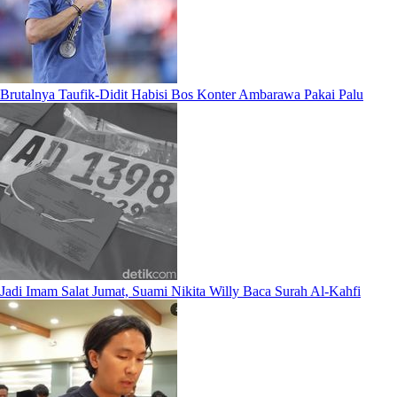
Brutalnya Taufik-Didit Habisi Bos Konter Ambarawa Pakai Palu
Jadi Imam Salat Jumat, Suami Nikita Willy Baca Surah Al-Kahfi