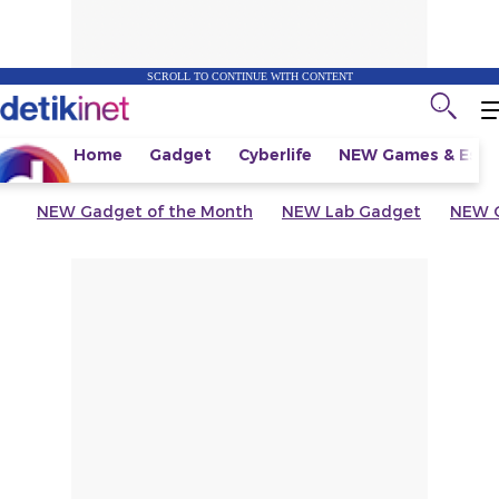
SCROLL TO CONTINUE WITH CONTENT
Home
Gadget
Cyberlife
NEW
Games & Espo
NEW
Gadget of the Month
NEW
Lab Gadget
NEW
G