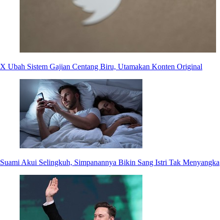
X Ubah Sistem Gajian Centang Biru, Utamakan Konten Original
Suami Akui Selingkuh, Simpanannya Bikin Sang Istri Tak Menyangka