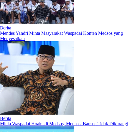
Berita
Mendes Yandri Minta Masyarakat Waspadai Konten Medsos yang
Menyesatkan
Berita
Minta Waspadai Hoaks di Medsos, Mensos: Bansos Tidak Dikurangi