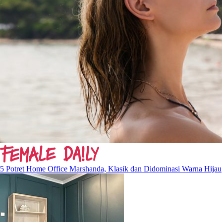
5 Potret Home Office Marshanda, Klasik dan Didominasi Warna Hijau