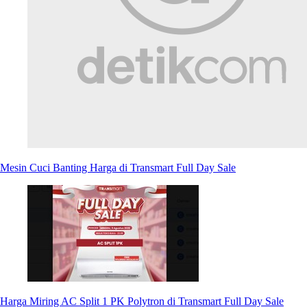
Mesin Cuci Banting Harga di Transmart Full Day Sale
Harga Miring AC Split 1 PK Polytron di Transmart Full Day Sale