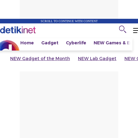
SCROLL TO CONTINUE WITH CONTENT
Home
Gadget
Cyberlife
NEW
Games & Espo
NEW
Gadget of the Month
NEW
Lab Gadget
NEW
G