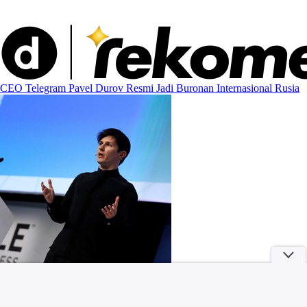
CEO Telegram Pavel Durov Resmi Jadi Buronan Internasional Rusia
Suami Akui Selingkuh, Simpanannya Bikin Sang Istri Tak Menyangka