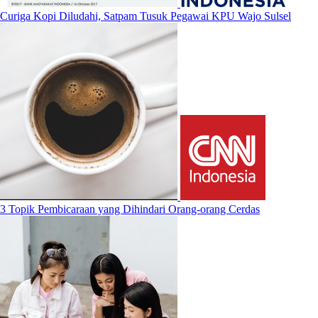
Curiga Kopi Diludahi, Satpam Tusuk Pegawai KPU Wajo Sulsel
3 Topik Pembicaraan yang Dihindari Orang-orang Cerdas