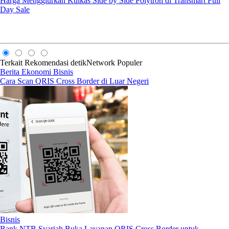
Harga Menggiurkan Kulkas Side by Side Polytron di Transmart Full
Day Sale
Terkait
Rekomendasi
detikNetwork
Populer
Berita Ekonomi Bisnis
Cara Scan QRIS Cross Border di Luar Negeri
Bisnis
Bank NTB Syariah Buka Layanan QRIS Cross Border untuk