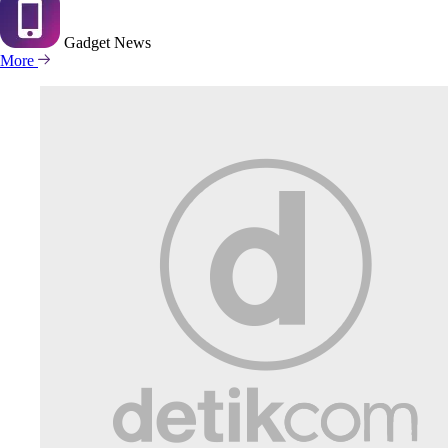
Gadget
News
More