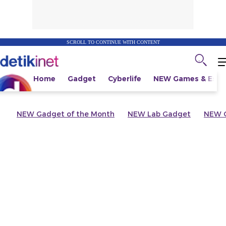
SCROLL TO CONTINUE WITH CONTENT
Home
Gadget
Cyberlife
NEW
Games & Espo
NEW
Gadget of the Month
NEW
Lab Gadget
NEW
G