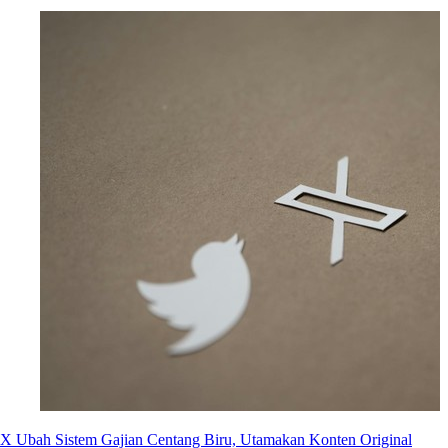
X Ubah Sistem Gajian Centang Biru, Utamakan Konten Original