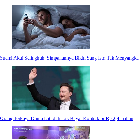
Suami Akui Selingkuh, Simpanannya Bikin Sang Istri Tak Menyangka
Orang Terkaya Dunia Dituduh Tak Bayar Kontraktor Rp 2,4 Triliun