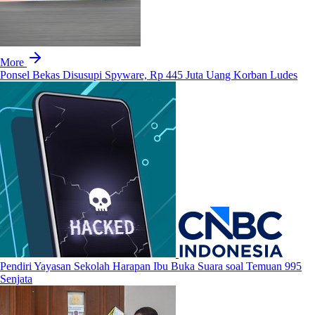
More
Ponsel Bekas Disusupi Spyware, Rp 445 Juta Uang Korban Ludes
Pendiri Yayasan Sekolah Harapan Ibu Buka Suara soal Temuan 995
Senjata