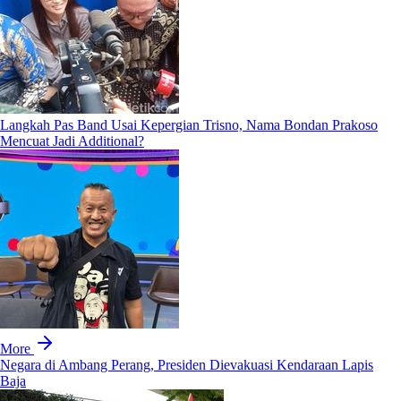
Langkah Pas Band Usai Kepergian Trisno, Nama Bondan Prakoso
Mencuat Jadi Additional?
More
Negara di Ambang Perang, Presiden Dievakuasi Kendaraan Lapis
Baja