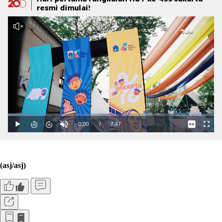
resmi dimulai!
(asj/asj)