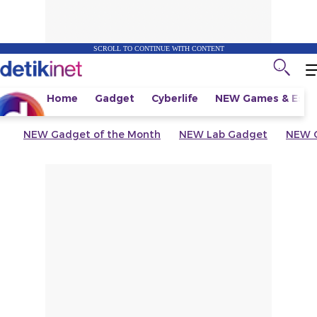
SCROLL TO CONTINUE WITH CONTENT
Home
Gadget
Cyberlife
NEW
Games & Espo
NEW
Gadget of the Month
NEW
Lab Gadget
NEW
G