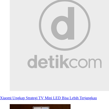
Xiaomi Ungkap Strategi TV Mini LED Bisa Lebih Terjangkau