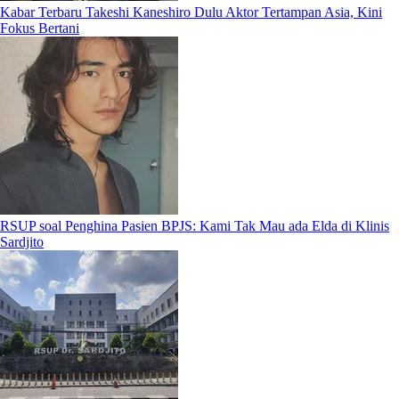
Kabar Terbaru Takeshi Kaneshiro Dulu Aktor Tertampan Asia, Kini
Fokus Bertani
RSUP soal Penghina Pasien BPJS: Kami Tak Mau ada Elda di Klinis
Sardjito