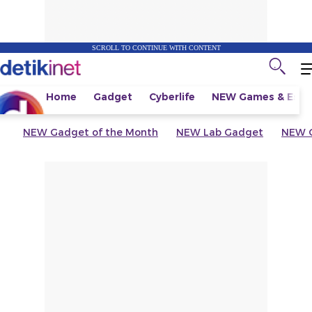
SCROLL TO CONTINUE WITH CONTENT
Home
Gadget
Cyberlife
NEW
Games & Espo
NEW
Gadget of the Month
NEW
Lab Gadget
NEW
G