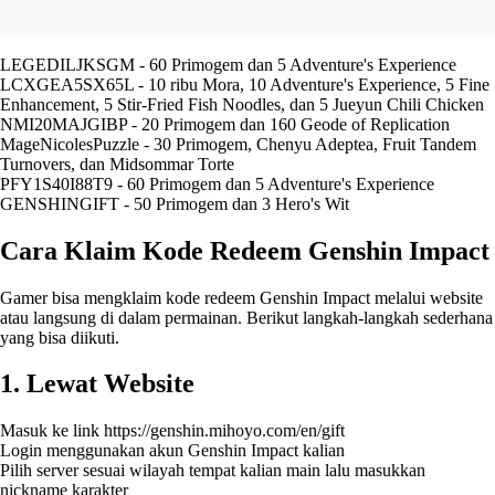
LEGEDILJKSGM - 60 Primogem dan 5 Adventure's Experience
LCXGEA5SX65L - 10 ribu Mora, 10 Adventure's Experience, 5 Fine
Enhancement, 5 Stir-Fried Fish Noodles, dan 5 Jueyun Chili Chicken
NMI20MAJGIBP - 20 Primogem dan 160 Geode of Replication
MageNicolesPuzzle - 30 Primogem, Chenyu Adeptea, Fruit Tandem
Turnovers, dan Midsommar Torte
PFY1S40I88T9 - 60 Primogem dan 5 Adventure's Experience
GENSHINGIFT - 50 Primogem dan 3 Hero's Wit
Cara Klaim Kode Redeem Genshin Impact
Gamer bisa mengklaim kode redeem Genshin Impact melalui website
atau langsung di dalam permainan. Berikut langkah-langkah sederhana
yang bisa diikuti.
1. Lewat Website
Masuk ke link https://genshin.mihoyo.com/en/gift
Login menggunakan akun Genshin Impact kalian
Pilih server sesuai wilayah tempat kalian main lalu masukkan
nickname karakter