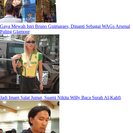
Gaya Mewah Istri Bruno Guimaraes, Dinanti Sebagai WAGs Arsenal
Paling Glamour
Jadi Imam Salat Jumat, Suami Nikita Willy Baca Surah Al-Kahfi