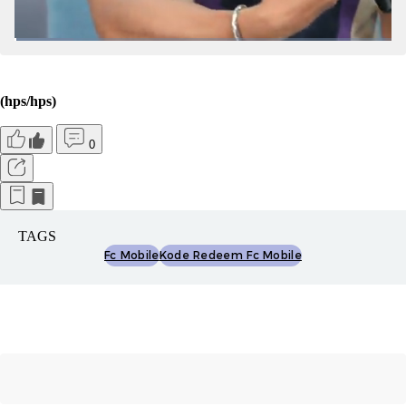
(hps/hps)
0
TAGS
Fc Mobile
Kode Redeem Fc Mobile