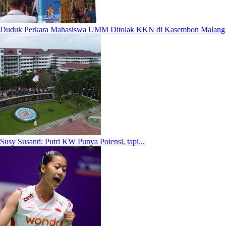
Duduk Perkara Mahasiswa UMM Ditolak KKN di Kasembon Malang
Susy Susanti: Putri KW Punya Potensi, tapi...