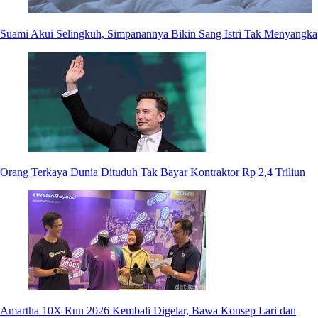
Suami Akui Selingkuh, Simpanannya Bikin Sang Istri Tak Menyangka
Orang Terkaya Dunia Dituduh Tak Bayar Kontraktor Rp 2,4 Triliun
Amartha 10X Run 2026 Kembali Digelar, Bawa Konsep Lari dan