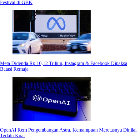
Festival di GBK
Meta Didenda Rp 10,12 Triliun, Instagram & Facebook Dipaksa
Batasi Remaja
OpenAI Rem Pengembangan Astra, Kemampuan Meretasnya Dinilai
Terlalu Kuat