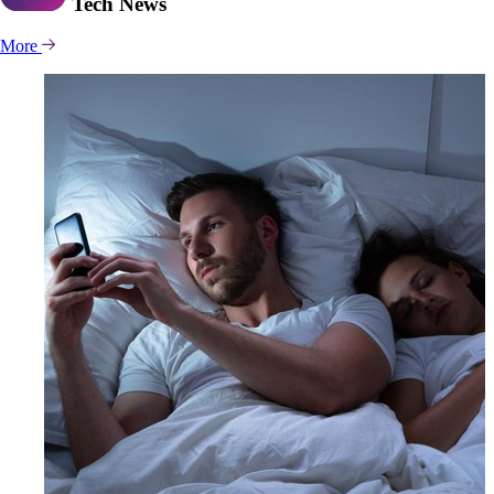
Tech
News
More