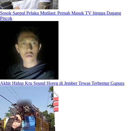
Sosok Saepul Pelaku Mutilasi: Pernah Masuk TV hingga Dagang
Piscok
Akhir Hidup Kru Sound Horeg di Jember Tewas Terbentur Gapura