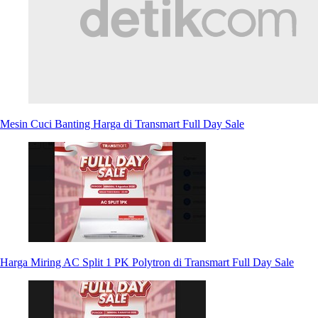
Mesin Cuci Banting Harga di Transmart Full Day Sale
Harga Miring AC Split 1 PK Polytron di Transmart Full Day Sale