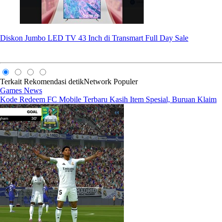
Diskon Jumbo LED TV 43 Inch di Transmart Full Day Sale
Terkait
Rekomendasi
detikNetwork
Populer
Games News
Kode Redeem FC Mobile Terbaru Kasih Item Spesial, Buruan Klaim