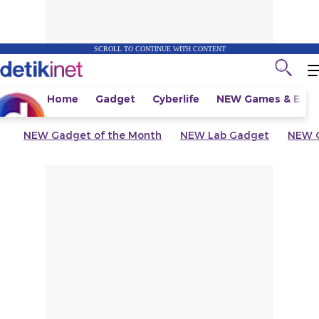
SCROLL TO CONTINUE WITH CONTENT
Home
Gadget
Cyberlife
NEW
Games & Espo
NEW
Gadget of the Month
NEW
Lab Gadget
NEW
G