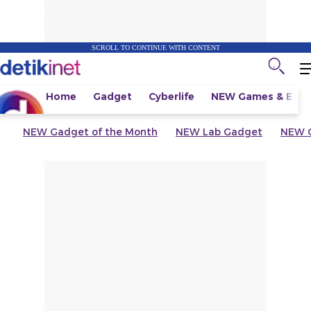
SCROLL TO CONTINUE WITH CONTENT
Home
Gadget
Cyberlife
NEW
Games & Espo
NEW
Gadget of the Month
NEW
Lab Gadget
NEW
G