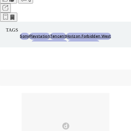
0
TAGS
Sony
Playstation
Tencent
Horizon Forbidden West
Horizon Zero Dawn
Light Of Motiram