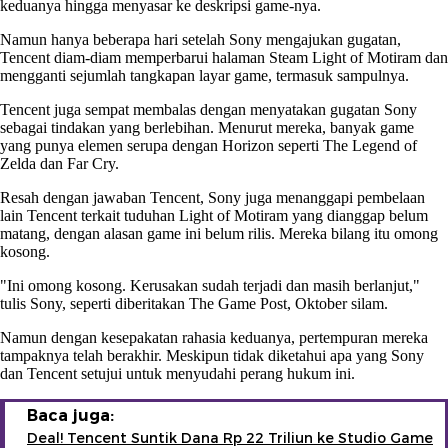
keduanya hingga menyasar ke deskripsi game-nya.
Namun hanya beberapa hari setelah Sony mengajukan gugatan,
Tencent diam-diam memperbarui halaman Steam Light of Motiram dan
mengganti sejumlah tangkapan layar game, termasuk sampulnya.
Tencent juga sempat membalas dengan menyatakan gugatan Sony
sebagai tindakan yang berlebihan. Menurut mereka, banyak game
yang punya elemen serupa dengan Horizon seperti The Legend of
Zelda dan Far Cry.
Resah dengan jawaban Tencent, Sony juga menanggapi pembelaan
lain Tencent terkait tuduhan Light of Motiram yang dianggap belum
matang, dengan alasan game ini belum rilis. Mereka bilang itu omong
kosong.
"Ini omong kosong. Kerusakan sudah terjadi dan masih berlanjut,"
tulis Sony, seperti diberitakan The Game Post, Oktober silam.
Namun dengan kesepakatan rahasia keduanya, pertempuran mereka
tampaknya telah berakhir. Meskipun tidak diketahui apa yang Sony
dan Tencent setujui untuk menyudahi perang hukum ini.
Baca juga:
Deal! Tencent Suntik Dana Rp 22 Triliun ke Studio Game