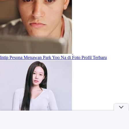
Intip Pesona Menawan Park Yoo Na di Foto Profil Terbaru