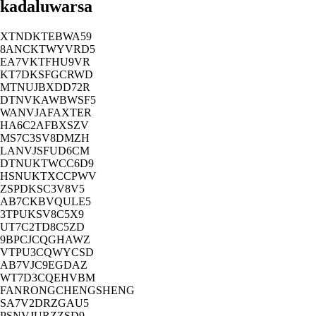
kadaluwarsa
XTNDKTEBWA59
8ANCKTWYVRD5
EA7VKTFHU9VR
KT7DKSFGCRWD
MTNUJBXDD72R
DTNVKAWBWSF5
WANVJAFAXTER
HA6C2AFBXSZV
MS7C3SV8DMZH
LANVJSFUD6CM
DTNUKTWCC6D9
HSNUKTXCCPWV
ZSPDKSC3V8V5
AB7CKBVQULE5
3TPUKSV8C5X9
UT7C2TD8C5ZD
9BPCJCQGHAWZ
VTPU3CQWYCSD
AB7VJC9EGDAZ
WT7D3CQEHVBM
FANRONGCHENGSHENG
SA7V2DRZGAU5
PSNVJURZZSD9