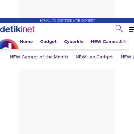
SCROLL TO CONTINUE WITH CONTENT
Home
Gadget
Cyberlife
NEW
Games & Espo
NEW
Gadget of the Month
NEW
Lab Gadget
NEW
G