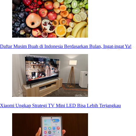
Daftar Musim Buah di Indonesia Berdasarkan Bulan, Ingat-ingat Ya!
Xiaomi Ungkap Strategi TV Mini LED Bisa Lebih Terjangkau