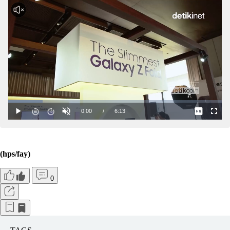
(hps/fay)
0