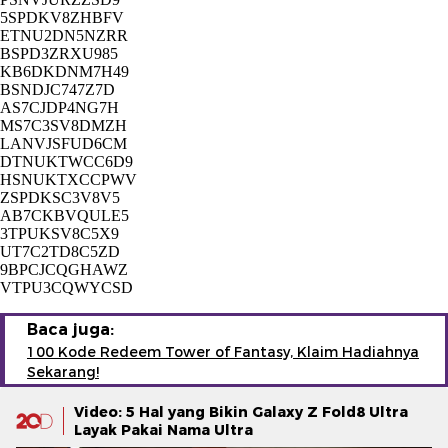
5SPDKV8ZHBFV
ETNU2DN5NZRR
BSPD3ZRXU985
KB6DKDNM7H49
BSNDJC747Z7D
AS7CJDP4NG7H
MS7C3SV8DMZH
LANVJSFUD6CM
DTNUKTWCC6D9
HSNUKTXCCPWV
ZSPDKSC3V8V5
AB7CKBVQULE5
3TPUKSV8C5X9
UT7C2TD8C5ZD
9BPCJCQGHAWZ
VTPU3CQWYCSD
Baca juga:
100 Kode Redeem Tower of Fantasy, Klaim Hadiahnya
Sekarang!
Video: 5 Hal yang Bikin Galaxy Z Fold8 Ultra
Layak Pakai Nama Ultra