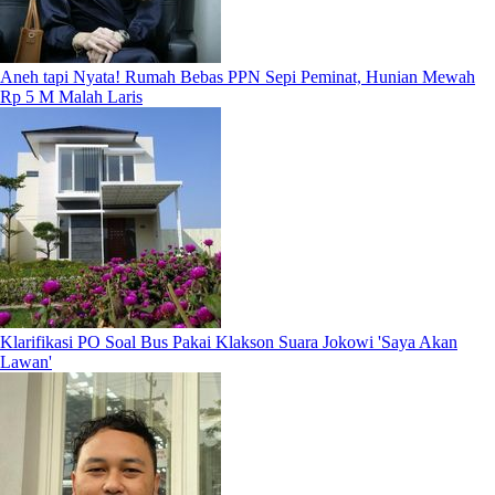
Aneh tapi Nyata! Rumah Bebas PPN Sepi Peminat, Hunian Mewah
Rp 5 M Malah Laris
Klarifikasi PO Soal Bus Pakai Klakson Suara Jokowi 'Saya Akan
Lawan'