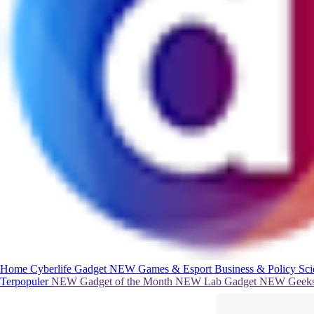
Home
Cyberlife
Gadget
NEW
Games & Esport
Business & Policy
Sc
Terpopuler
NEW
Gadget of the Month
NEW
Lab Gadget
NEW
Geeks