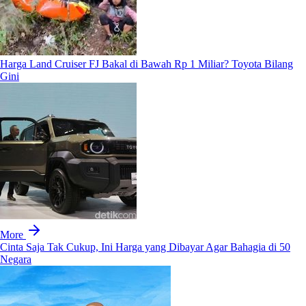
Harga Land Cruiser FJ Bakal di Bawah Rp 1 Miliar? Toyota Bilang
Gini
More
Cinta Saja Tak Cukup, Ini Harga yang Dibayar Agar Bahagia di 50
Negara