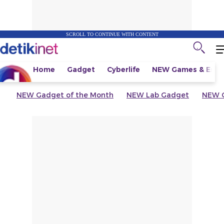
SCROLL TO CONTINUE WITH CONTENT
Home
Gadget
Cyberlife
NEW
Games & Espo
NEW
Gadget of the Month
NEW
Lab Gadget
NEW
G