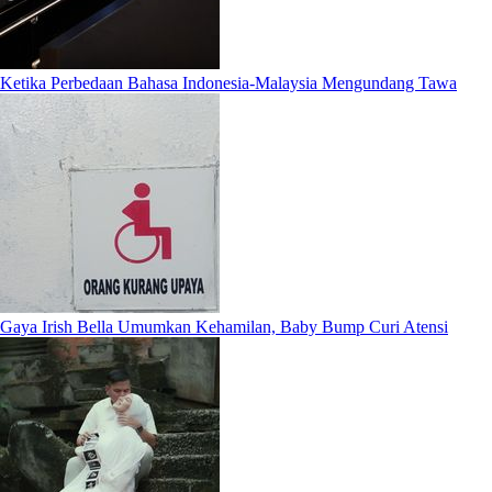
Ketika Perbedaan Bahasa Indonesia-Malaysia Mengundang Tawa
Gaya Irish Bella Umumkan Kehamilan, Baby Bump Curi Atensi