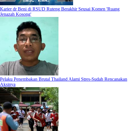
Karier dr Beni di RSUD Ruteng Berakhir Seusai Komen 'Ruang
Jenazah Kosong'
Pelaku Penembakan Brutal Thailand Alami Stres-Sudah Rencanakan
Aksinya