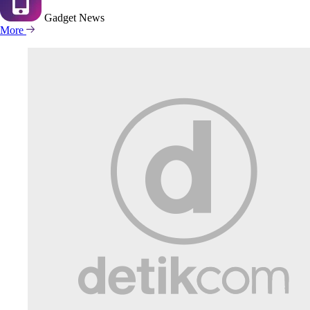
Gadget
News
More