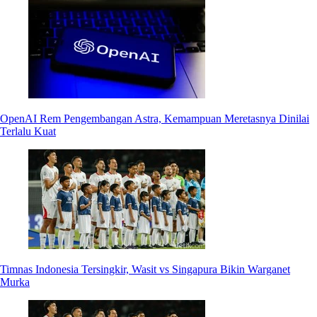
OpenAI Rem Pengembangan Astra, Kemampuan Meretasnya Dinilai
Terlalu Kuat
Timnas Indonesia Tersingkir, Wasit vs Singapura Bikin Warganet
Murka