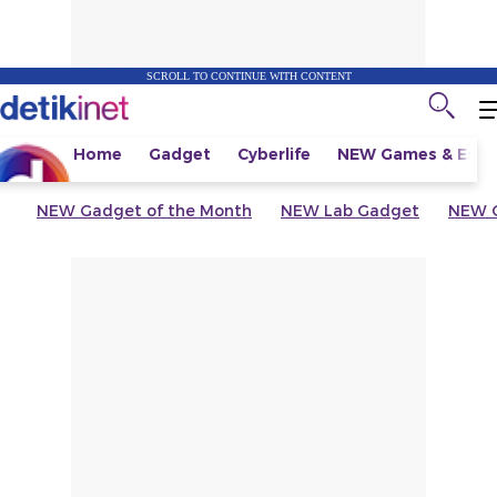
SCROLL TO CONTINUE WITH CONTENT
Home
Gadget
Cyberlife
NEW
Games & Espo
NEW
Gadget of the Month
NEW
Lab Gadget
NEW
G