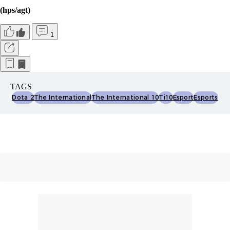
(hps/agt)
1
TAGS
Dota 2
The International
The International 10
Ti10
Esport
Esports