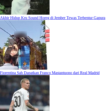
Akhir Hidup Kru Sound Horeg di Jember Tewas Terbentur Gapura
Fiorentina Sah Dapatkan Franco Mastantuono dari Real Madrid