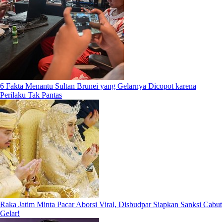
6 Fakta Menantu Sultan Brunei yang Gelarnya Dicopot karena
Perilaku Tak Pantas
Raka Jatim Minta Pacar Aborsi Viral, Disbudpar Siapkan Sanksi Cabut
Gelar!