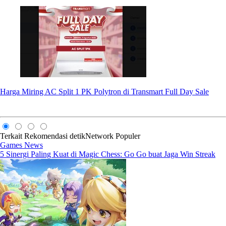
Harga Miring AC Split 1 PK Polytron di Transmart Full Day Sale
Terkait
Rekomendasi
detikNetwork
Populer
Games News
5 Sinergi Paling Kuat di Magic Chess: Go Go buat Jaga Win Streak