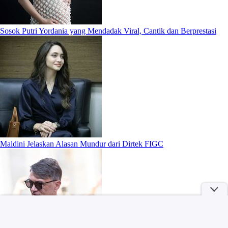
Sosok Putri Yordania yang Mendadak Viral, Cantik dan Berprestasi
Maldini Jelaskan Alasan Mundur dari Dirtek FIGC