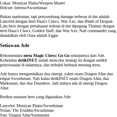
Lukas: Moniyan Plains/Weapon Master
Helcurt: Inferno/Swordsman
Bukan marksman, tapi penyumbang damage terbesar di tim adalah
Lancelot dengan item Haas's Claws, War Axe, dan Blade of Despair.
Lalu hero dengan pertahanan terkuat di tim dipegang Thamuz dengan
item Haas's Claws, Golden Staff, dan War Axe. Nah commander yang
diandalkan oleh Oura adalah Eggie.
Setiawan Ade
Rekomendasi
meta Magic Chess: Go Go
selanjutnya dari Ade.
Kebetulan
detikINET
sudah mencoba strategi ini dengan sedikit
penyesuaian di dalamnya, dan terbukti berhasil menang terus.
Ade hanya mengandalkan dua sinergi, yakni enam Dragon Altar dan
empat Swordsman. Nah kalau detikINET enam Dragon Altar, dua
Marksman, dan dua Dauntless. Jadi intinya ada di sinergi Dragon
Altar.
Berikut susunan hero yang digunakan Ade:
Lancelot: Moniyan Plains/Swordsman
Nolan: The Eruditio/Swordsman
Sun: Dragon Altar/Summoner