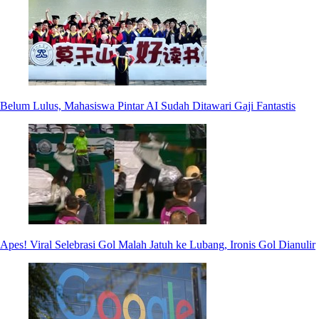
Belum Lulus, Mahasiswa Pintar AI Sudah Ditawari Gaji Fantastis
Apes! Viral Selebrasi Gol Malah Jatuh ke Lubang, Ironis Gol Dianulir