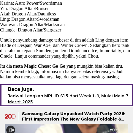
Karina: Astro Power/Swordsman
Yin: Dragon Altar/Bruiser
Akai: Dragon Altar/Dauntless
Ling: Dragon Altar/Swordsman
Wanwan: Dragon Altar/Marksman
Chang'e: Dragon Altar/Stargazer
Untuk penyumbang damage terbesar di tim adalah Ling dengan item
Blade of Despair, War Axe, dan Winter Crown. Sedangkan hero tank
diserahkan kepada Sun dengan item Dominance Ice, Immortality, dan
Oracle. Lanjut commander yang dipilih, yakni Chou.
Itu dia
meta Magic Chess: Go Go
yang mungkin bisa kalian tiru.
Namun kembali lagi, informasi ini hanya sebatas referensi ya. Jadi
kalian bisa menyesuaikannya lagi dengan selera masing-masing.
Baca juga:
Jadwal Lengkap MPL ID S15 dari Week 1-9, Mulai Main 7
Maret 2025
Samsung Galaxy Unpacked Watch Party 2026:
First Impression The New Galaxy Foldable &
Galaxy Watch Series