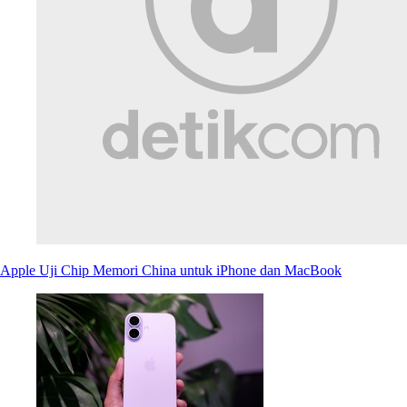
Apple Uji Chip Memori China untuk iPhone dan MacBook