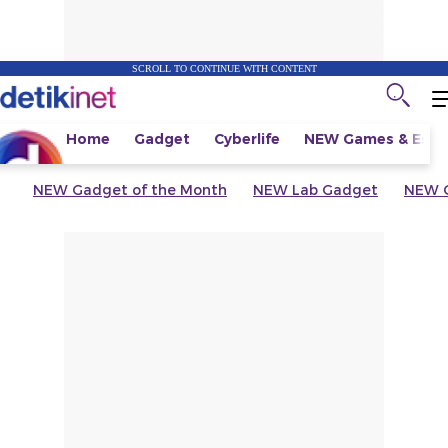
SCROLL TO CONTINUE WITH CONTENT
Home
Gadget
Cyberlife
NEW
Games & Espo
NEW
Gadget of the Month
NEW
Lab Gadget
NEW
G