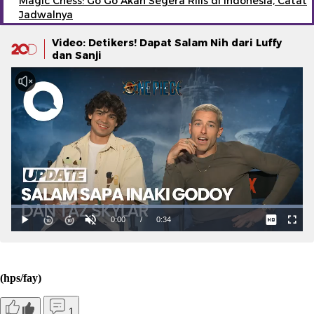
Magic Chess: Go Go Akan Segera Rilis di Indonesia, Catat
Jadwalnya
Video: Detikers! Dapat Salam Nih dari Luffy
dan Sanji
(hps/fay)
1