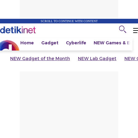
SCROLL TO CONTINUE WITH CONTENT
Home
Gadget
Cyberlife
NEW
Games & Espo
NEW
Gadget of the Month
NEW
Lab Gadget
NEW
G