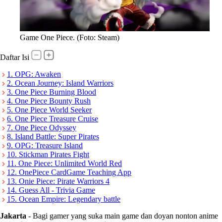
Game One Piece. (Foto: Steam)
Daftar Isi
1. OPG: Awaken
2. Ocean Journey: Island Warriors
3. One Piece Burning Blood
4. One Piece Bounty Rush
5. One Piece World Seeker
6. One Piece Treasure Cruise
7. One Piece Odyssey
8. Island Battle: Super Pirates
9. OPG: Treasure Island
10. Stickman Pirates Fight
11. One Piece: Unlimited World Red
12. OnePiece CardGame Teaching App
13. Onie Piece: Pirate Warriors 4
14. Guess All - Trivia Game
15. Ocean Empire: Legendary battle
Jakarta
-
Bagi gamer yang suka main game dan doyan nonton anime