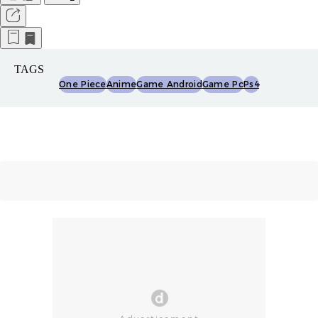
TAGS
One Piece
Anime
Game Android
Game Pc
Ps4