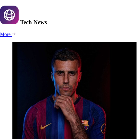
Tech
News
More