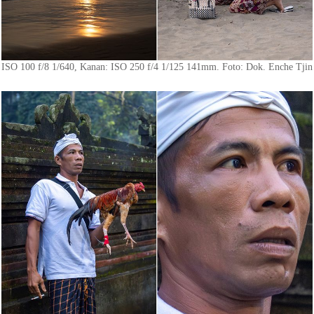
ISO 100 f/8 1/640, Kanan: ISO 250 f/4 1/125 141mm. Foto: Dok. Enche Tjin