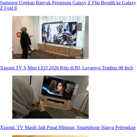
Samsung Ungkap Banyak Pengguna Galaxy Z Flip Beralih ke Galaxy
Z Fold 8
Xiaomi TV S Mini LED 2026 Rilis di RI, Layarnya Tembus 98 Inch
Xiaomi: TV Masih Jadi Pusat Hiburan, Smartphone Hanya Pelengkap