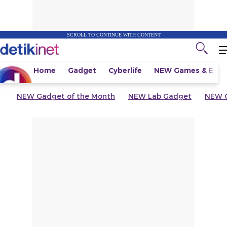
SCROLL TO CONTINUE WITH CONTENT
Home
Gadget
Cyberlife
NEW
Games & Espo
NEW
Gadget of the Month
NEW
Lab Gadget
NEW
G