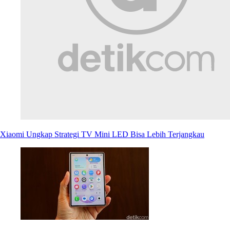
Xiaomi Ungkap Strategi TV Mini LED Bisa Lebih Terjangkau